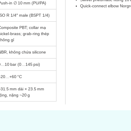
Push-in ∅ 10 mm (PU/PA)
Quick-connect elbow Norg
ISO R 1/4″ male (BSPT 1/4)
Composite PBT; collar mạ
nickel-brass; grab-ring thép
không gỉ
NBR, không chứa silicone
0…10 bar (0…145 psi)
–20…+60 °C
~31.5 mm dài × 23.5 mm
rộng, nặng ~20 g