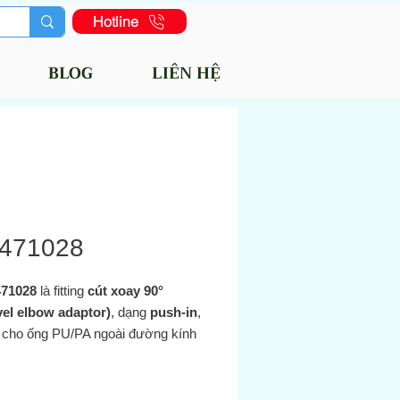
Hotline
BLOG
LIÊN HỆ
471028
71028
là fitting
cút xoay 90°
vel elbow adaptor)
, dạng
push-in
,
 cho ống PU/PA ngoài đường kính
mm
, đầu kia là ren
ISO R 1/4″ male
T tương đương)
.com+14norgren.com+14sp-