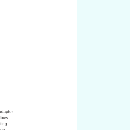
eparts.com+14.
ản phẩm trong dòng
Pneufit C
osite
, tích hợp collar kết nối
 và grab‑ring bằng thép không gỉ
 định ống .
adaptor
elbow
ting
bar