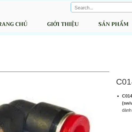
RANG CHỦ
GIỚI THIỆU
SẢN PHẨM
C01
C014
(swi
dành
10 
(BSP
ebay