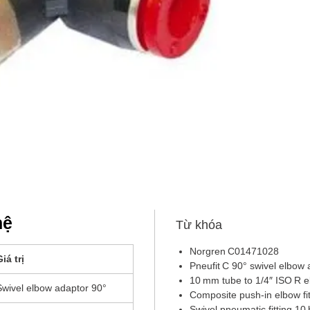
spar
Là s
Comp
nhanh
để cố
hệ
Từ khóa
Norgren C01471028
iá trị
Pneufit C 90° swivel elbow 
10 mm tube to 1/4″ ISO R 
Swivel elbow adaptor 90°
Composite push-in elbow fit
Swivel pneumatic fitting 10 