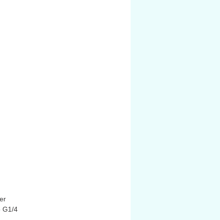
norgren.com+11norgren.com+11elt
rade.com+11.
iệu
kim loại chắc chắn
, chịu được
ất cao, thiết kế nhỏ gọn, trọng
g khoảng
100 g
.
er
o G1/4