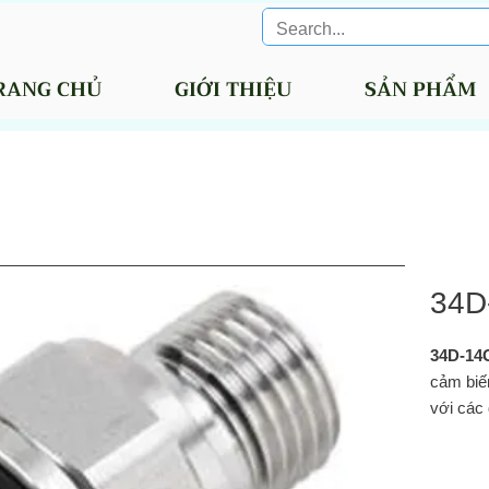
RANG CHỦ
GIỚI THIỆU
SẢN PHẨM
34D
34D‑14
cảm biế
với các 
Hai 
chuy
cảm 