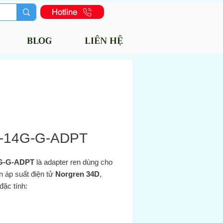
Hotline
BLOG
LIÊN HỆ
-14G-G-ADPT
G‑G‑ADPT
là adapter ren dùng cho
n áp suất điện tử
Norgren 34D
,
đặc tính:
đầu
ren G1/4″ (BSPP)
: dùng để
ển đổi hoặc mở rộng kết nối đến
biến 34D