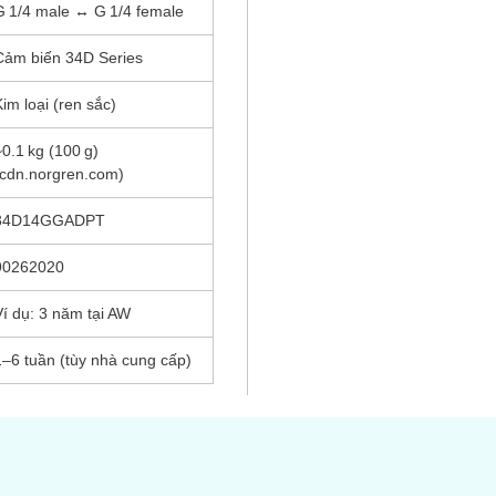
G 1/4 male ↔ G 1/4 female
Cảm biến 34D Series
Kim loại (ren sắc)
~0.1 kg (100 g)
(cdn.norgren.com)
34D14GGADPT
90262020
Ví dụ: 3 năm tại AW
1–6 tuần (tùy nhà cung cấp)