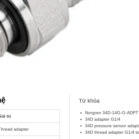
cdn.
ra-t
Vật l
áp su
lượn
hệ
Từ khóa
Norgren 34D-14G-G-ADPT
iá trị
34D adapter G1/4
34D pressure sensor adapt
Thread adapter
34D thread adapter G1/4 t