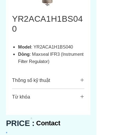
YR2ACA1H1BS04
0
Model
: YR2ACA1H1BS040
Dòng
: Maxseal IFR3 (Instrument
Filter Regulator)
Kết nối
: 1/4″ NPT (inlet, outlet,
gauge, drain)
Thông số kỹ thuật
Cấu hình
: Có đồng hồ, thông hơi
(relieving), xả thủ công (manual
Thông
Thông tin
Từ khóa
drain)
số
Norgren YR2ACA1H1BS040
Lọc
40 µm, phần tử
Maxseal IFR3 stainless steel filter
bằng inox
regulator 1/4 NPT 40µm
PRICE :
Contact
IRF3 YR2ACA1H1BS040 datasheet
Áp suất
Tối đa 20 bar
Norgren Maxseal manual drain gauge