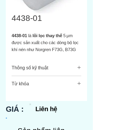
4438-01
4438‑01
là
lõi lọc thay thế
5 µm
được sản xuất cho các dòng bộ lọc
khí nén như Norgren F73G, B73G
(F7 Series), và Dixon F73 Series 1
Thông số kỹ thuật
Tiêu chí
Chi tiết
Từ khóa
Độ lọc
5 micron
4438-01, filter element, replacement
filter, 5 µm, polypropylene, Norgren
Vật liệu
Polypropylene (nhựa
F73G, Norgren B73G, F7 Series,
GIÁ :
Liên hệ
PP)
Dixon Valve F73, Series 1, khí nén.
Tương
Dành cho lọc khí