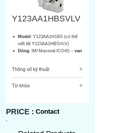
Y123AA1HBSVLV
Model
: Y123AA1H1BS (có thể
viết tắt Y123AA1HBSVLV)
Dòng
: IMI Maxseal ICO4S –
van
3/2
, trực tiếp (direct acting) bằng
thép không gỉ, dùng trong môi
Thông số kỹ thuật
trường nguy hiểm như dầu khí,
đốt hóa chất, hóa dầu
Thông
Giá trị
Từ khóa
radwell.com+8onehydraulics.com
số
+8sun-
Y123AA1H1BS
source.com+8norgren.com+1sun
Chức
3 cổng / 2 vị trí (3/2),
Y123AA1HBSVLV
-source.com+1
năng
direct-acting
Norgren Maxseal ICO4S
PRICE :
Contact
Cổng
: ¼″ NPT (hoặc BSP), điện
3/2 stainless steel 24 V DC
Điện
24 V DC
áp
solenoid valve
24 V DC
, kết nối ren M20×1.5
áp
Hazardous area solenoid valve Ex