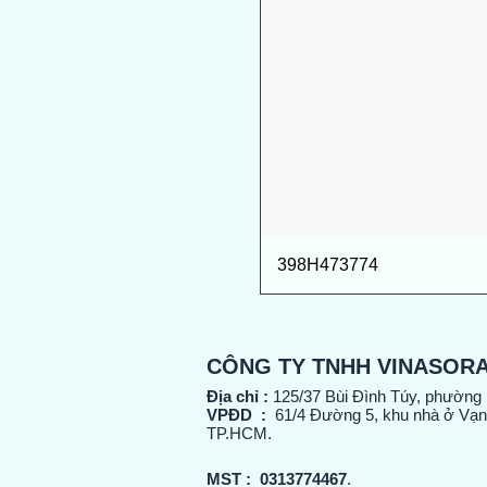
398H473774
CÔNG TY TNHH VINASOR
Địa chỉ :
125/37 Bùi Đình Túy, phường
VPĐD :
61/4 Đường 5, khu nhà ở Vạn
TP.HCM.
MST :
0313774467
.