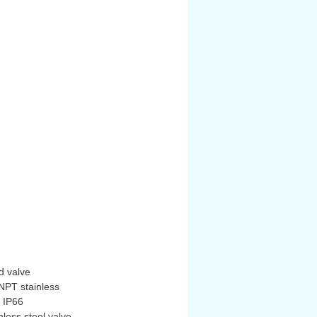
ầu. Thiết kế là
direct-acting
et valve
(cửa poppet tác động
tiếp) bằng
inox 316/316L
d valve
NPT stainless
 IP66
ess steel valve