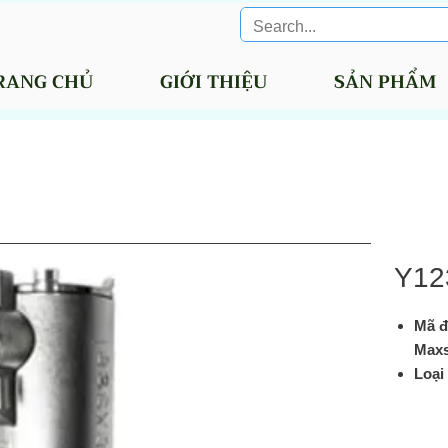
RANG CHỦ
GIỚI THIỆU
SẢN PHẨM
Y12
Mã đ
Maxs
Loại
clos
điện 
điện 