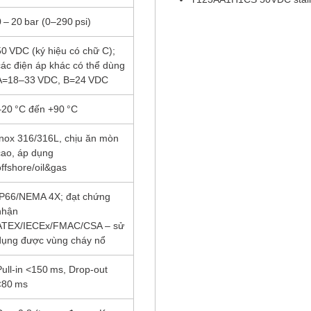
0 – 20 bar (0–290 psi)
50 VDC (ký hiệu có chữ C);
các điện áp khác có thể dùng
A=18–33 VDC, B=24 VDC
–20 °C đến +90 °C
Inox 316/316L, chịu ăn mòn
cao, áp dụng
offshore/oil&gas
IP66/NEMA 4X; đạt chứng
nhận
ATEX/IECEx/FMAC/CSA – sử
dụng được vùng cháy nổ
Pull-in <150 ms, Drop-out
<80 ms