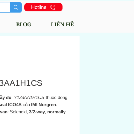
Hotline
BLOG
LIÊN HỆ
3AA1H1CS
ầy đủ
:
Y123AA1H1CS
thuộc dòng
eal ICO4S
của
IMI Norgren
.
 van
: Solenoid,
3/2-way
,
normally
ed
(NC) – nghĩa là khi không cấp
thì cổng cấp khí bị đóng; khi cấp
thì mở để cấp khí hoặc xả khí tùy