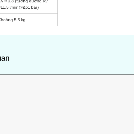
Cv ≈ 0.8 (tương đương Kᴠ
≈11.5 l/min@Δp1 bar)
Khoảng 5.5 kg
uan