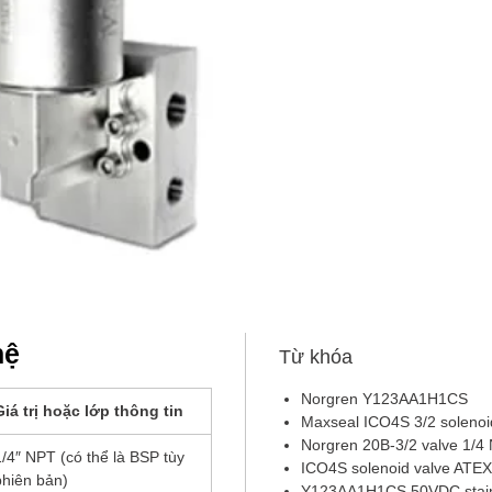
yêu c
popp
trực 
hệ
Từ khóa
Norgren Y123AA1H1CS
Giá trị hoặc lớp thông tin
Maxseal ICO4S 3/2 solenoi
Norgren 20B-3/2 valve 1/4 
1/4″ NPT (có thể là BSP tùy
ICO4S solenoid valve ATEX
phiên bản)
Y123AA1H1CS 50VDC stainl