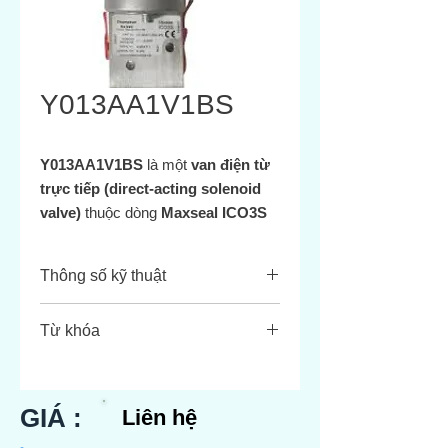
Y013AA1V1BS
Y013AA1V1BS
là một
van điện từ
trực tiếp (direct-acting solenoid
valve)
thuộc dòng
Maxseal ICO3S
của IMI Norgren
Thông số kỹ thuật
Thuộc
Thông số
Từ khóa
tính
Y013AA1V1BS
Cấu hình
3/2, NC (Normally
Maxseal ICO3S 3/2 solenoid valve
Closed)
Norgren ICO3S stainless steel 1/4
GIÁ :
Liên hệ
G 24VDC