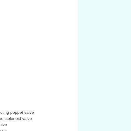
cting poppet valve
el solenoid valve
alve
alve