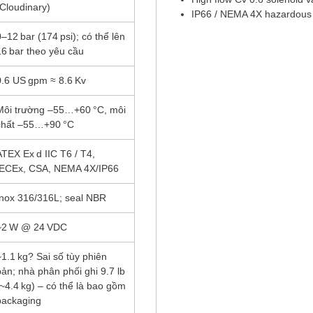
(Cloudinary)
IP66 / NEMA 4X hazardous 
0–12 bar (174 psi); có thể lên
16 bar theo yêu cầu
0.6 US gpm ≈ 8.6 Kv
Môi trường –55…+60 °C, môi
chất –55…+90 °C
ATEX Ex d IIC T6 / T4,
IECEx, CSA, NEMA 4X/IP66
Inox 316/316L; seal NBR
~2 W @ 24 VDC
~1.1 kg? Sai số tùy phiên
bản; nhà phân phối ghi 9.7 lb
(~4.4 kg) – có thể là bao gồm
packaging