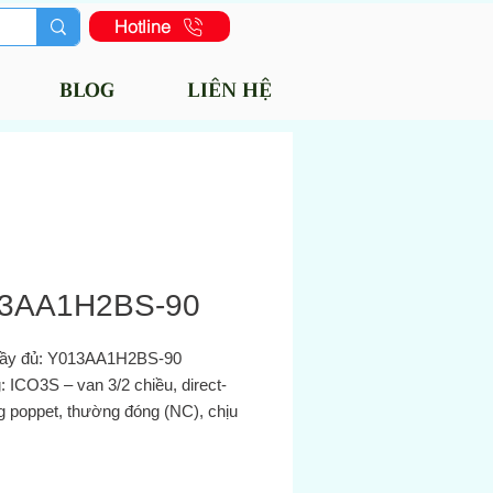
Hotline
BLOG
LIÊN HỆ
3AA1H2BS-90
ầy đủ: Y013AA1H2BS‑90
 ICO3S – van 3/2 chiều, direct-
g poppet, thường đóng (NC), chịu
uất cao và môi trường khắc nghiệt
u vực nguy hiểm (Zone 1/2)
dinary+15