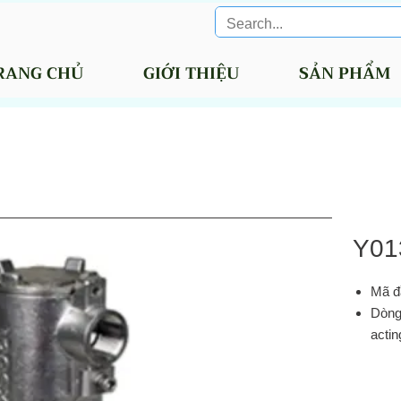
RANG CHỦ
GIỚI THIỆU
SẢN PHẨM
Y01
Mã đ
Dòng:
actin
áp s
ở kh
Clou