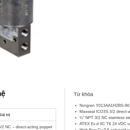
hệ
Từ khóa
Norgren Y013AA1H2BS-90
Maxseal ICO3S 3/2 direct-a
iá trị
¼″ NPT 3/2 NC stainless ste
ATEX Ex d IIC T6 24 VDC v
3/2 NC – direct-acting poppet
High flow Cv 0.6 solenoid v