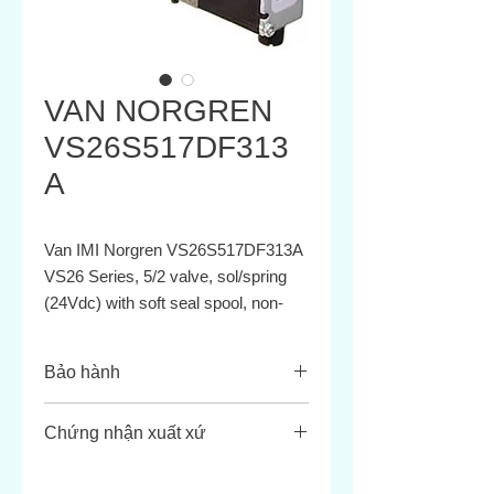
VAN NORGREN
VS26S517DF313
A
Van IMI Norgren VS26S517DF313A
VS26 Series, 5/2 valve, sol/spring
(24Vdc) with soft seal spool, non-
locking
Medium
Compressed Air
Bảo hành
Operating
-15 ... 50 °C, 5 ...
Temperature
122 °F
Bảo hành 12 tháng theo tiêu chuẩn
Chứng nhận xuất xứ
Operating
1.6 ... 10 bar, 29 ...
của nhà sản xuất.
Pressure
145 psi
Sản phẩm có COCQ của nhà sản
Standard
ISO 15407-2