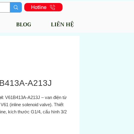
Hotline
BLOG
LIÊN HỆ
B413A-A213J
el
: V61B413A‑A213J – van điện từ
V61 (inline solenoid valve). Thiết
line, kích thước G1/4, cấu hình 3/2
ng, 2 vị trí), thường đóng (NC),
 có điều khiển bằng cuộn dây và hồi
lò xo khí (solenoid pilot / air spring