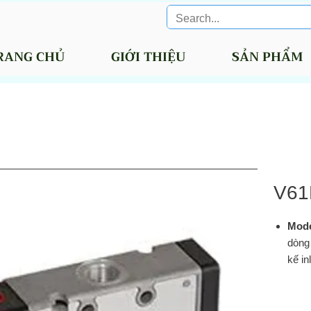
RANG CHỦ
GIỚI THIỆU
SẢN PHẨM
V61
Mod
dòng 
kế in
(3 cổ
pilot
bằng 