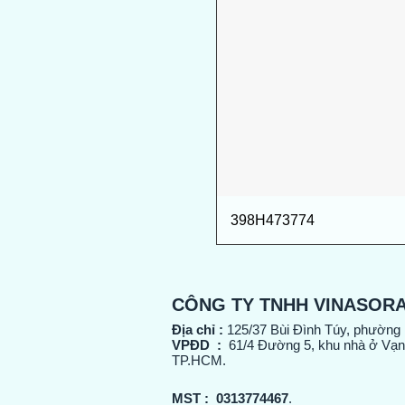
398H473774
CÔNG TY TNHH VINASOR
Địa chỉ :
125/37 Bùi Đình Túy, phường
VPĐD :
61/4 Đường 5, khu nhà ở Vạn
TP.HCM.
MST :
0313774467
.