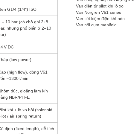
Van điện từ pilot khí lò xo
Ren G1/4 (1/4") ISO
Van Norgren V61 series
Van tiết kiệm điện khí nén
2 – 10 bar (có chỗ ghi 2÷8
Van nối cụm manifold
bar, nhưng phổ biến ở 2–10
bar)
24 V DC
Thấp (low power)
Cao (high flow), dòng V61
đến ~1300 l/min
Nhôm đúc, gioăng làm kín
bằng NBR/PTFE
ilot khí + lò xo hồi (solenoid
ilot / air spring return)
Cố định (fixed length), dễ tích