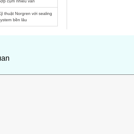
hợp cụm nhiều van
Kỹ thuật Norgren với sealing
system bền lâu
uan