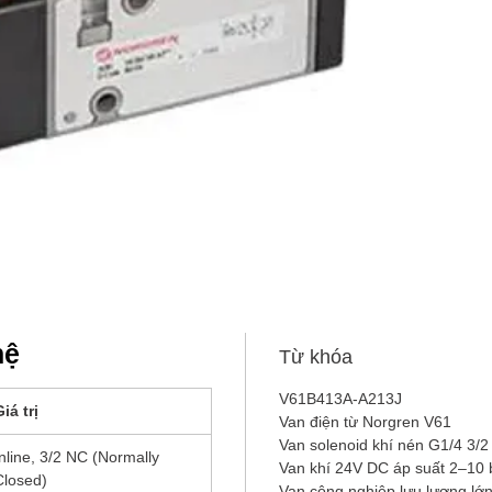
retur
norg
+8.
Ứng
nén/k
nơi c
(on/of
hệ
Từ khóa
V61B413A-A213J
iá trị
Van điện từ Norgren V61
Van solenoid khí nén G1/4 3
Inline, 3/2 NC (Normally
Van khí 24V DC áp suất 2–10
Closed)
Van công nghiệp lưu lượng l