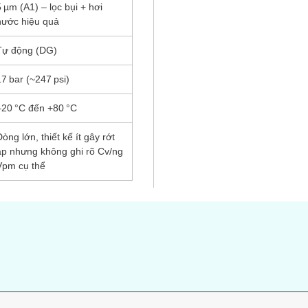
5 µm (A1) – lọc bụi + hơi
nước hiệu quả
Tự động (DG)
17 bar (~247 psi)
–20 °C đến +80 °C
òng lớn, thiết kế ít gây rớt
áp nhưng không ghi rõ Cv/ng
Vpm cụ thể
s