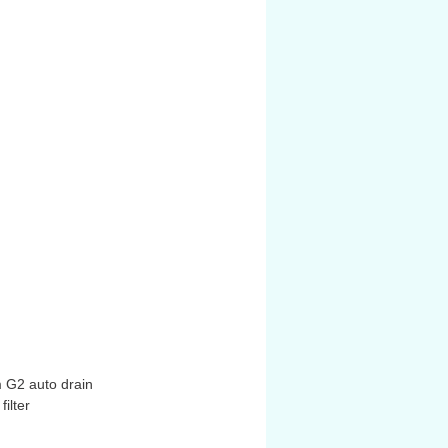
 hợp kim; seal bằng NBR; phần
àm bằng đồng xốp
m G2 auto drain
ilter