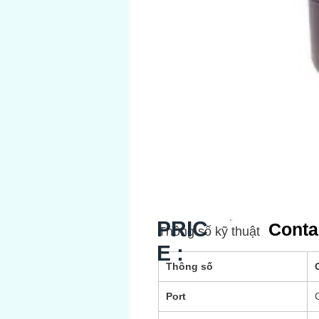
PRIC
Conta
Thông số kỹ thuật
E :
Thông số
G
Port