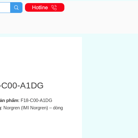
Hotline
-C00-A1DG
ản phẩm
: F18‑C00‑A1DG
g
: Norgren (IMI Norgren) – dòng
filter
: General purpose, cổng
,
tự xả nước (automatic drain)
,
 tử lọc
5 µm
Thân và bầu lọc
: