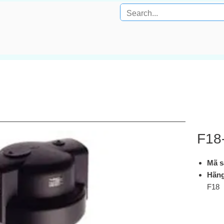
F18
Mã s
Hãn
F18
Loại 
G 2″
phần