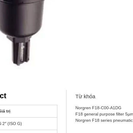
Nhôm
tử l
ct
Từ khóa
Norgren F18-C00-A1DG
iá trị
F18 general purpose filter 5µ
Norgren F18 series pneumatic f
G 2″ (ISO G)