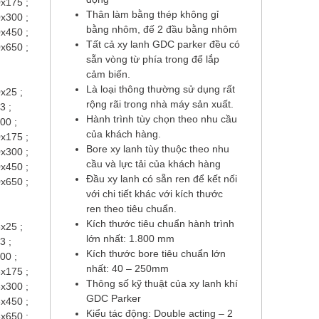
x175 ;
Thân làm bằng thép không gỉ
x300 ;
bằng nhôm, đế 2 đầu bằng nhôm
x450 ;
Tất cả xy lanh GDC parker đều có
x650 ;
sẵn vòng từ phía trong để lắp
cảm biến.
Là loại thông thường sử dụng rất
25 ;
rộng rãi trong nhà máy sản xuất.
3 ;
Hành trình tùy chọn theo nhu cầu
00 ;
của khách hàng.
x175 ;
Bore xy lanh tùy thuộc theo nhu
x300 ;
cầu và lực tải của khách hàng
x450 ;
Đầu xy lanh có sẵn ren để kết nối
x650 ;
với chi tiết khác với kích thước
ren theo tiêu chuẩn.
Kích thước tiêu chuẩn hành trình
25 ;
lớn nhất: 1.800 mm
3 ;
Kích thước bore tiêu chuẩn lớn
00 ;
nhất: 40 – 250mm
x175 ;
Thông số kỹ thuật của xy lanh khí
x300 ;
GDC Parker
x450 ;
Kiểu tác động: Double acting – 2
x650 ;