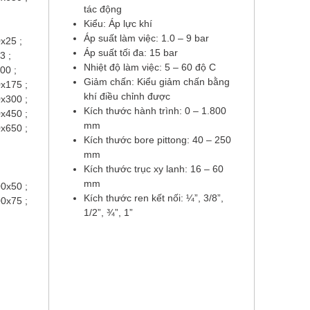
tác động
Kiểu: Áp lực khí
Áp suất làm việc: 1.0 – 9 bar
25 ;
Áp suất tối đa: 15 bar
3 ;
Nhiệt độ làm việc: 5 – 60 độ C
00 ;
Giảm chấn: Kiểu giảm chấn bằng
x175 ;
khí điều chỉnh được
x300 ;
Kích thước hành trình: 0 – 1.800
x450 ;
mm
x650 ;
Kích thước bore pittong: 40 – 250
mm
Kích thước trục xy lanh: 16 – 60
mm
0x50 ;
Kích thước ren kết nối: ¼”, 3/8”,
0x75 ;
1/2”, ¾”, 1”