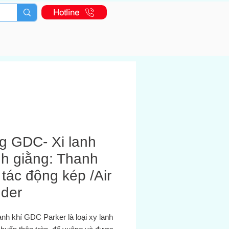
Hotline
g GDC- Xi lanh
nh giằng: Thanh
tác động kép /Air
nder
nh khí GDC Parker là loại xy lanh