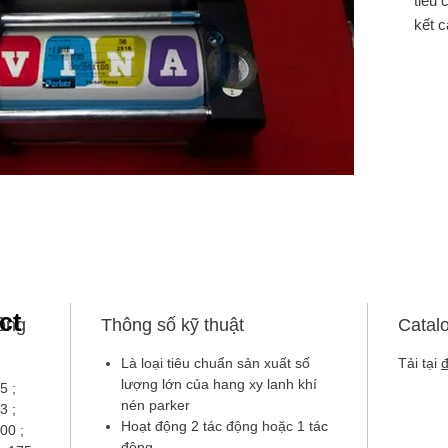
tiêu 
kết 
tròn
đủ c
gá đu
loại 
Mô t
Kiểu 
loại 
đầu.
bằng
giảm 
chuẩ
lượn
ct
ông
Thông số kỹ thuật
Catal
Là loại tiêu chuẩn sản xuất số
Tải tại
lượng lớn của hang xy lanh khí
5 ;
nén parker
3 ;
Hoạt động 2 tác động hoặc 1 tác
00 ;
động