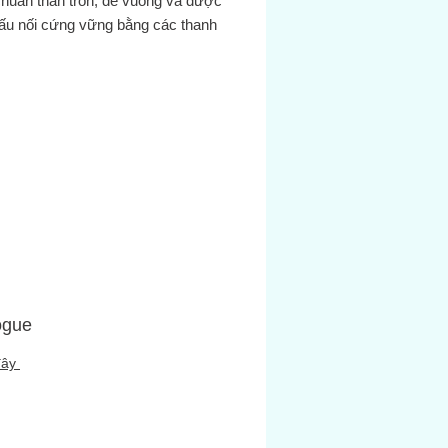
chuẩn thân tròn, đế vuông và được
cấu nối cứng vững bằng các thanh
 đặc phi 6-10mm. Xy lanh với đầy
ác phụ kiện khác như: Bộ gá đầu,
ôi, cảm biến, bộ gá cảm biến, các
mắt trâu.
ả
xy lanh khí DGC series Parker là
tác động 2 đầu hoặc tác động 1
 Thân xy lanh bằng nhôm Đế 2 đầu
 nhôm Có sẵn từ trong xy lanh và
chấn pittong Là loại xy lanh tiêu
n sản xuất sẵn có của hang với số
g lớn
ogue
đây