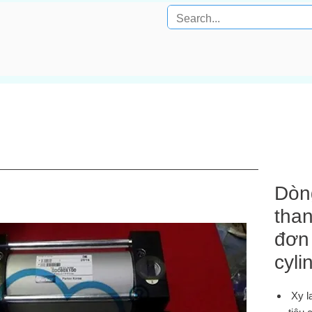
Dòn
tha
đơn 
cyli
Xy la