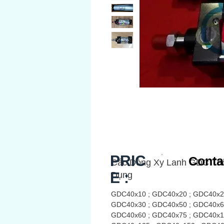
PRIC
Conta
Các Dòng Xy Lanh GDC Th
E :
Dụng
GDC40x10 ; GDC40x20 ; GDC40x2
GDC40x30 ; GDC40x50 ; GDC40x6
GDC40x60 ; GDC40x75 ; GDC40x1