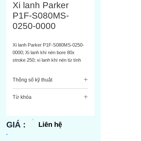
Xi lanh Parker
P1F-S080MS-
0250-0000
Xi lanh Parker P1F-S080MS-0250-
0000; Xi lanh khí nén bore 80x
stroke 250; xi lanh khí nén từ tính
(640484) Ø80x250
Thông số kỹ thuật
Dòng sản phẩm: P1F Series – xy lanh
Từ khóa
khí ISO 15552, thân nhôm
Mã đầy đủ: P1F‑S080MS‑0250‑0000
Parker P1F‑S080MS‑0250‑0000
Đường kính trong: Ø80 mm
Xy lanh ISO15552 đường kính trong
Seal polyurethane tiêu chuẩn
80mm kết cố
GIÁ :
Liên hệ
Chốt xả khí pneumatic cushioning
Xi lanh khí P1F 80x250mm
Hành trình 250 mm
Xy lanh P1F tác động kép có nam
Áp suất vận hành tối đa: 10 bar