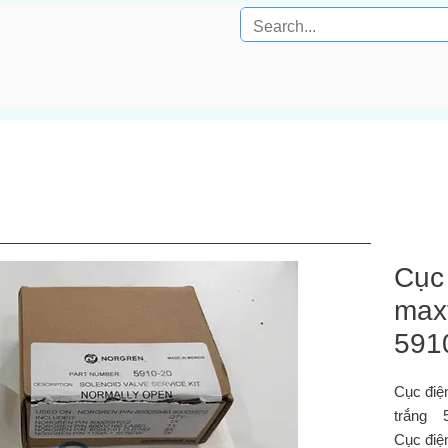
Cục 
max
591
Cục điệ
trắng 
Cục điệ