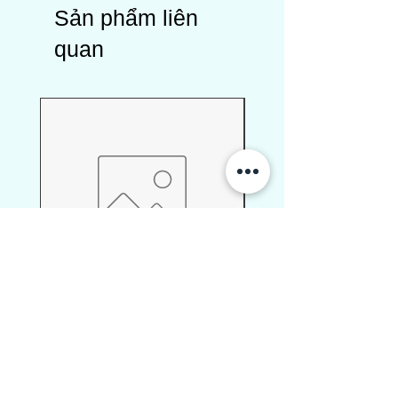
Sản phẩm liên
quan
398H473774
P025ACS