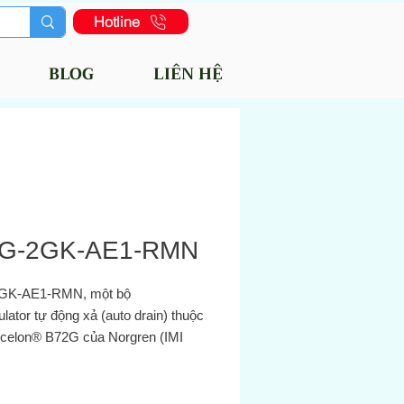
Hotline
BLOG
LIÊN HỆ
G-2GK-AE1-RMN
GK‑AE1‑RMN, một bộ
egulator tự động xả (auto drain) thuộc
celon® B72G của Norgren (IMI
)