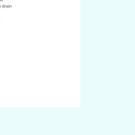
 drain
r