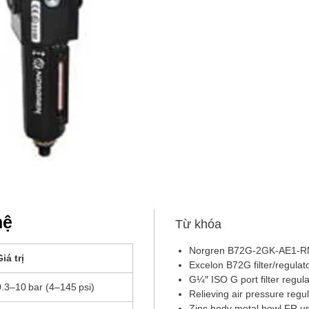
hệ
Từ khóa
Norgren B72G‑2GK‑AE1‑
iá trị
Excelon B72G filter/regulat
G¼″ ISO G port filter regul
0.3–10 bar (4–145 psi)
Relieving air pressure regu
Zinc body metal bowl FR un