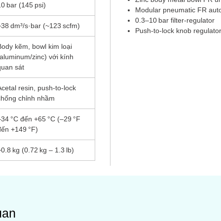
10 bar (145 psi)
Modular pneumatic FR auto
0.3–10 bar filter‑regulator
~38 dm³/s·bar (~123 scfm)
Push‑to‑lock knob regulato
Body kẽm, bowl kim loại
(aluminum/zinc) với kính
quan sát
Acetal resin, push‑to‑lock
chống chỉnh nhầm
–34 °C đến +65 °C (–29 °F
đến +149 °F)
~0.8 kg (0.72 kg – 1.3 lb)
uan