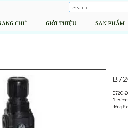
RANG CHỦ
GIỚI THIỆU
SẢN PHẨM
B72
B72G‑2
filter/r
dòng Ex
Norgren