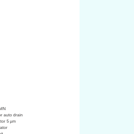
RMN
or auto drain
ator 5 µm
lator
it