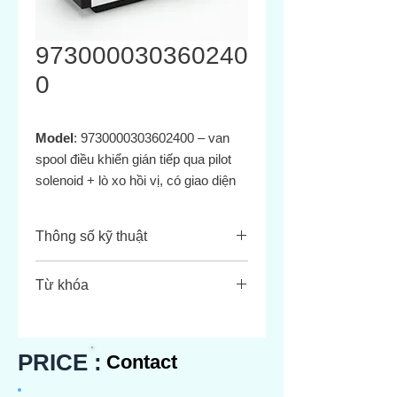
973000030360240
0
Model
: 9730000303602400 – van
spool điều khiển gián tiếp qua pilot
solenoid + lò xo hồi vị, có giao diện
NAMUR cho actuator dạng Namur
hoặc manifold
Thông số kỹ thuật
Thông số
Giá trị
Từ khóa
Port
G1/4 flange
9730000303602400
(NAMUR)
Norgren 97300 NAMUR solenoid
valve
PRICE :
Contact
Áp suất
2 – 8 bar (~29–
G1/4 indirect solenoid spool valve
hoạt
116 psi)
24V DC pilot solenoid valve NAMUR