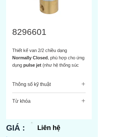
8296601
Thiết kế van 2/2 chiều dạng
Normally Closed
, phù hợp cho ứng
dụng
pulse jet
(như hệ thống súc
khí Filter Bag)
Thông số kỹ thuật
Thông
Giá trị
Từ khóa
số
Norgren 8296600 pulse
Port kết
G1½″ (DN40) hoặc
diaphragm valve
nối
tương đương NPT
8296601 G1½″ pulse valve 40 mm
GIÁ :
Liên hệ
1½″
Busc‑Jost 82960 series diaphragm