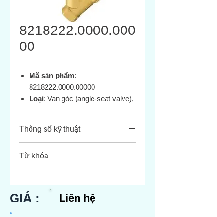
8218222.0000.000
00
Mã sản phẩm
:
8218222.0000.00000
Loại
: Van góc (angle‑seat valve),
2/2 chiều (Normally Closed – NC)
Thông số kỹ thuật
Thông
Giá trị
Từ khóa
số
Norgren/Buschjost
Port size
G 1/2″ (RS Online)
8218222.0000.00000 angle‑seat
valve
GIÁ :
Liên hệ
Orifice
15 mm (G1/2) –
Brass 2/2 NC G1/2 pilot‑operated
(lỗ) φ
tương đương DN15
seat valve