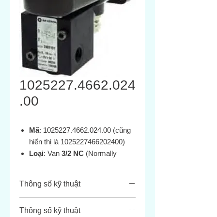
1025227.4662.024
.00
Mã
: 1025227.4662.024.00 (cũng
hiển thị là 1025227466202400)
Loại
: Van
3/2 NC
(Normally
Closed),
Direct solenoid
actuated poppet valve
Thông số kỹ thuật
Hãng
: IMI Norgren (Herion) –
dòng van poppet cho ứng dụng
Thông
Giá trị chi tiết
Thông số kỹ thuật
khí nén, có thể chịu áp 0–10 bar