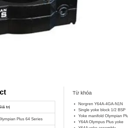
lắp nhan
ct
Từ khóa
Norgren Y64A‑4GA‑N1N
iá trị
Single yoke block 1/2 BSP
Yoke manifold Olympian Pl
Olympian Plus 64 Series
Y64A Olympus Plus yoke
Y64A yoke assembly