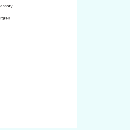
cessory
orgren