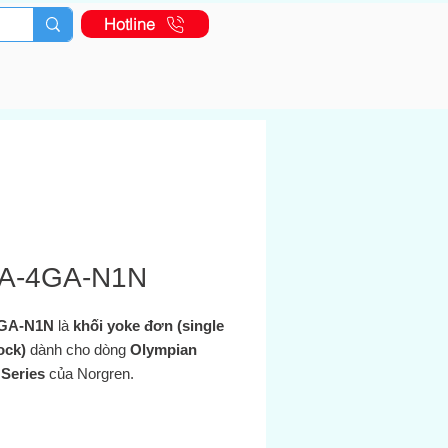
Hotline
A-4GA-N1N
GA‑N1N
là
khối yoke đơn (single
ock)
dành cho dòng
Olympian
 Series
của Norgren.
 này dùng làm giá đỡ để lắp các bộ
ter, Regulator, Lubricator) theo kiểu
 cho phép kết nối linh hoạt và tháo