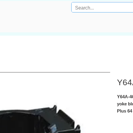
Y64
Y64A‑4
yoke bl
Plus 64
Thiết bị
FRL (Fil
plug‑in,