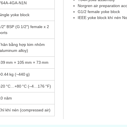
Y64A‑4GA‑N1N
Norgren air preparation ac
G1/2 female yoke block
Single yoke block
IEEE yoke block khí nén N
1/2″ BSP (G 1/2″) female x 2
ports
Thân bằng hợp kim nhôm
(aluminum alloy)
~39 mm × 105 mm × 73 mm
~0.44 kg (~440 g)
–20 °C…+80 °C (–4…176 °F)
10 năm
Chỉ khí nén (compressed air)