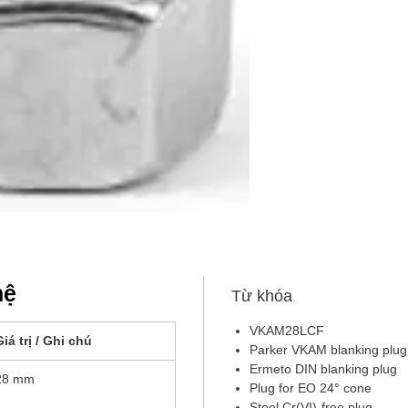
hệ
Từ khóa
VKAM28LCF
Giá trị / Ghi chú
Parker VKAM blanking plu
Ermeto DIN blanking plug
28 mm
Plug for EO 24° cone
Steel Cr(VI)-free plug