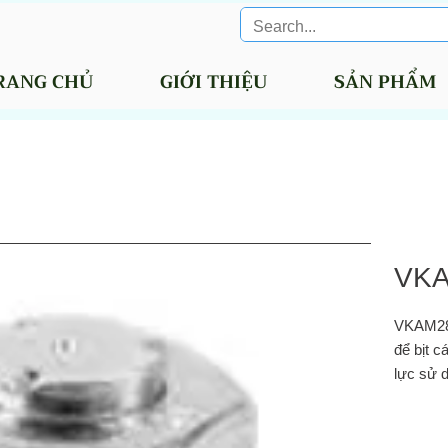
RANG CHỦ
GIỚI THIỆU
SẢN PHẨM
VK
VKAM28L
để bịt c
lực sử d