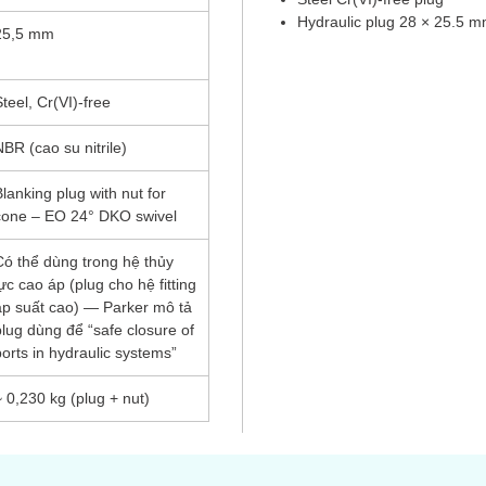
Hydraulic plug 28 × 25.5 
25,5 mm
Steel, Cr(VI)-free
NBR (cao su nitrile)
Blanking plug with nut for
cone – EO 24° DKO swivel
Có thể dùng trong hệ thủy
lực cao áp (plug cho hệ fitting
áp suất cao) — Parker mô tả
plug dùng để “safe closure of
ports in hydraulic systems”
~ 0,230 kg (plug + nut)