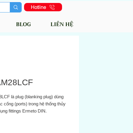
Hotline
BLOG
LIÊN HỆ
AM28LCF
CF là plug (blanking plug) dùng
ác cổng (ports) trong hệ thống thủy
ụng fittings Ermeto DIN.