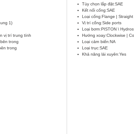
Tùy chọn lắp đặt:SAE
Kết nối cổng:SAE
Loại cổng:Flange | Straigh
hung 1)
Vị trí cổng:Side ports
Loại bơm:PISTON \ Hydrosta
n vị trí trung tính
Hướng xoay:Clockwise | Co
 bên trong
Loại cảm biến:NA
bên trong
Loại trục:SAE
Khả năng lái xuyên:Yes