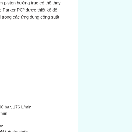
 piston hướng trục có thể thay
c Parker PC³ được thiết kế để
i trong các ứng dụng công suất
ình. Áp suất được đánh giá đến 300
0 PSI), các thiết bị mạnh mẽ này
ưởng cho các ứng dụng mạch kín
 cho bạn.
ue:
Xem tại đây.
00 bar, 176 L/min
/min
ev
 \ Hydrostatic