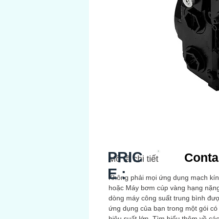
PRIC
Conta
Mô tã chi tiết
E :
Không phải mọi ứng dụng mạch kí
hoặc Máy bơm cúp vàng hạng nặng
dòng máy công suất trung bình đượ
ứng dụng của bạn trong một gói có
hiệu suất lớn. Tìm hiểu thêm về c