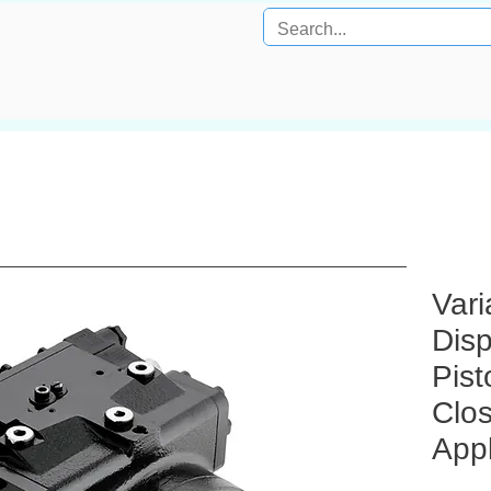
Vari
Disp
Pist
Clos
Appl