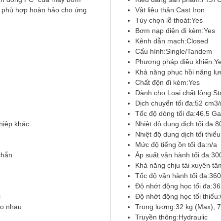
sự phù hợp hoàn hảo cho ứng
Vật liệu thân:Cast Iron
Tùy chọn lỗ thoát:Yes
Bơm nạp điện đi kèm:Yes
Kênh dẫn mạch:Closed
Cấu hình:Single/Tandem
Phương pháp điều khiển:Y
Khả năng phục hồi năng l
Chất độn đi kèm:Yes
Dành cho Loại chất lỏng:St
Dịch chuyển tối đa:52 cm3/r
Tốc độ dòng tối đa:46.5 Ga
hiệp khác
Nhiệt độ dung dịch tối đa:8
Nhiệt độ dung dịch tối thiểu
Mức độ tiếng ồn tối đa:n/a
chắn
Áp suất vận hành tối đa:300
Khả năng chịu tải xuyên tâ
Tốc độ vận hành tối đa:3
Độ nhớt động học tối đa:3
i
Độ nhớt động học tối thiểu
ho nhau
Trọng lượng:32 kg (Max), 7
Truyền thông:Hydraulic