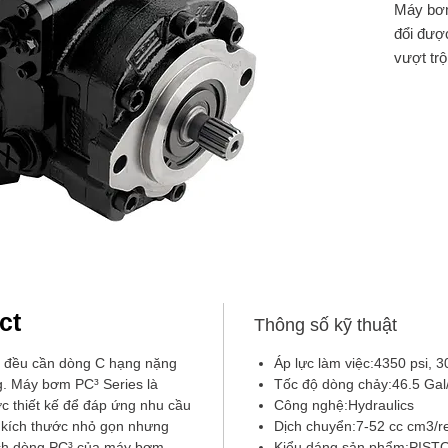
Máy bơm
đổi đượ
vượt trộ
trung b
bar (435
là lý t
nhỏ gọn
Catalog
ct
Thông số kỹ thuật
n đều cần dòng C hạng nặng
Áp lực làm việc:4350 psi, 3
. Máy bơm PC³ Series là
Tốc độ dòng chảy:46.5 Gal
c thiết kế để đáp ứng nhu cầu
Công nghệ:Hydraulics
 kích thước nhỏ gọn nhưng
Dịch chuyển:7-52 cc cm3/r
ách dòng PC³ của máy bơm
Kiểu dáng sản phẩm:PISTON