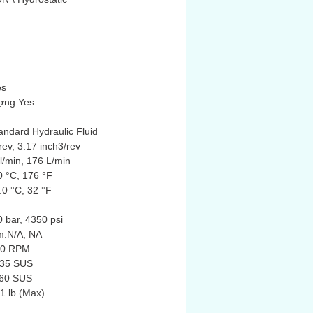
es
ượng:Yes
andard Hydraulic Fluid
ev, 3.17 inch3/rev
l/min, 176 L/min
0 °C, 176 °F
:0 °C, 32 °F
 bar, 4350 psi
m:N/A, NA
600 RPM
635 SUS
:60 SUS
1 lb (Max)