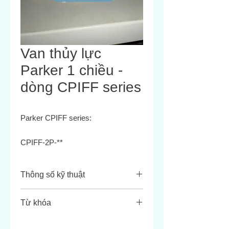
Van thủy lực
Parker 1 chiều -
dòng CPIFF series
Parker CPIFF series:
CPIFF-2P-**
CPIFF-3P-**
CPIFF-4P-**
Thông số kỹ thuật
CPIFF-8S-**
CPIFF-6P-**
Dòng sản phẩm
: CPIFF Series –
Từ khóa
CPIFF-12S-**
van một chiều (check valve) van
trục mềm, được thiết kế để ngăn
CPIFF-8P-**
Parker CPIFF van kiểm tra
chặn dòng dầu ngược trong hệ
CPIFF-16S-**