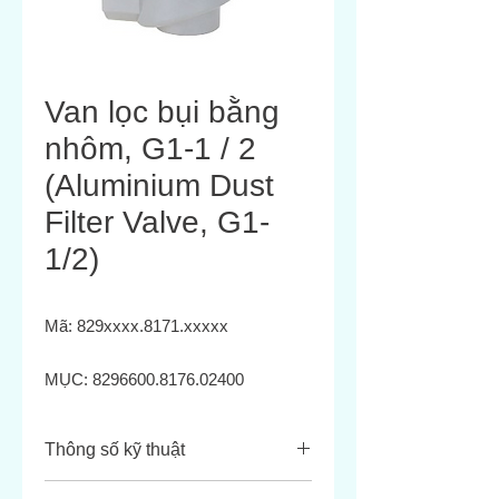
Van lọc bụi bằng
nhôm, G1-1 / 2
(Aluminium Dust
Filter Valve, G1-
1/2)
Mã: 829xxxx.8171.xxxxx
MỤC:
8296600.8176.02400
Điều khiển thông qua van thí
điểm riêng biệt hoặc bộ điều
Thông số kỹ thuật
khiển
Tốc độ dòng chảy cao