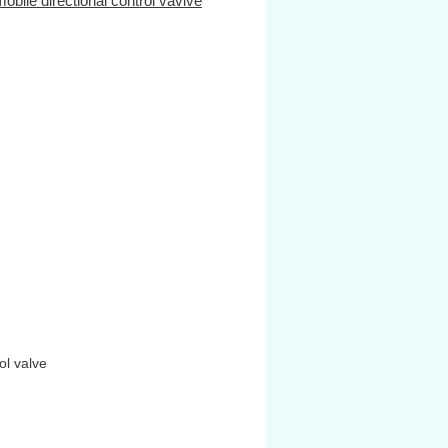
obile directional control vavlve
ol valve