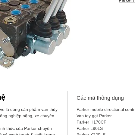
Parker m
hệ
Các mã thông dụng
alve là dòng sản phẩm van thủy
Parker mobile directional contr
công nghiệp nặng, xe chuyên
Van tay gạt Parker
Parker H170CF
ính thức của Parker chuyên
Parker L90LS
iá cả cạnh tranh & chất lượng
Parker K220LS