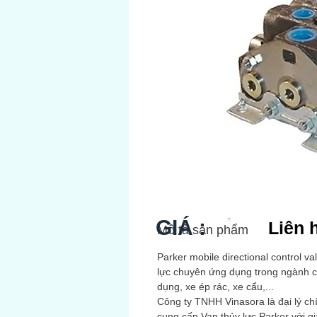
GIÁ :
Liên 
Mô tả sản phẩm
Parker mobile directional control v
lực chuyên ứng dụng trong ngành 
dụng, xe ép rác, xe cẩu,...
Công ty TNHH Vinasora là đại lý ch
cung cấp Van thủy lực Parker với g