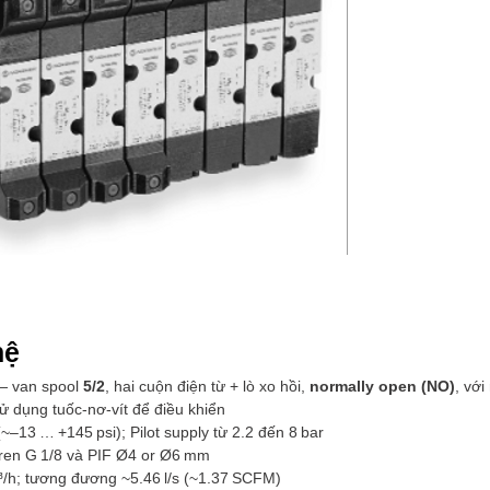
hệ
 van spool
5/2
, hai cuộn điện từ + lò xo hồi,
normally open (NO)
, vớ
ử dụng tuốc-nơ-vít để điều khiển
~–13 … +145 psi); Pilot supply từ 2.2 đến 8 bar
ren G 1/8 và PIF Ø4 or Ø6 mm
/h; tương đương ~5.46 l/s (~1.37 SCFM)