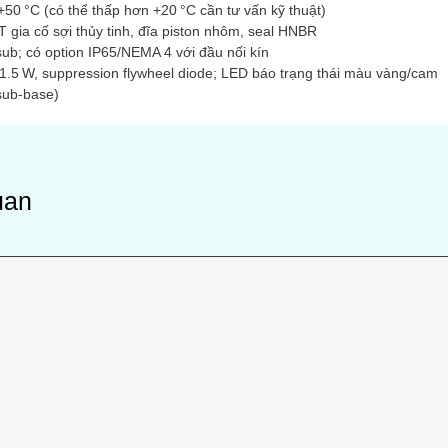
50 °C (có thể thấp hơn +20 °C cần tư vấn kỹ thuật)
gia cố sợi thủy tinh, đĩa piston nhôm, seal HNBR
ub; có option IP65/NEMA 4 với đầu nối kín
 1.5 W, suppression flywheel diode; LED báo trạng thái màu vàng/cam
sub-base)
uan