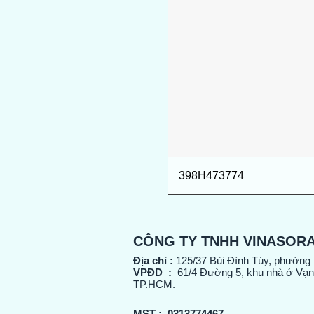
398H473774
CÔNG TY TNHH VINASOR
Địa chỉ :
125/37 Bùi Đình Túy, phường
VPĐD :
61/4 Đường 5, khu nhà ở Vạn
TP.HCM.
MST :
0313774467
.