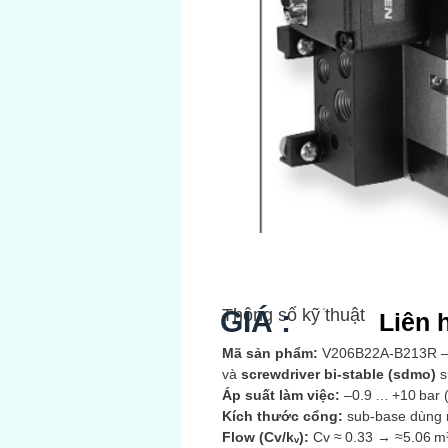
GIÁ :
Thông số kỹ thuật
Liên 
Mã sản phẩm:
V206B22A‑B213R —
và
screwdriver bi‑stable (sdmo)
s
Áp suất làm việc:
–0.9 … +10 bar (
Kích thước cổng:
sub-base dùng 
Flow (Cv/kᵥ):
Cv ≈ 0.33 → ≈5.06 m³