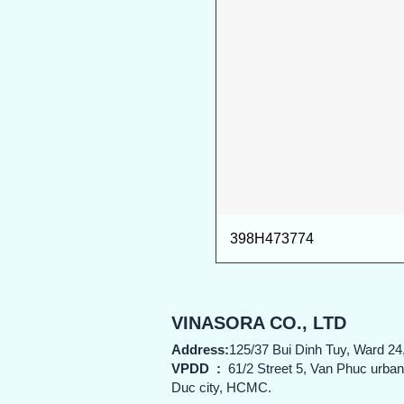
398H473774
VINASORA CO., LTD
Address:
125/37 Bui Dinh Tuy, Ward 24
VPDD
:
61/2 Street 5, Van Phuc urba
Duc city, HCMC.