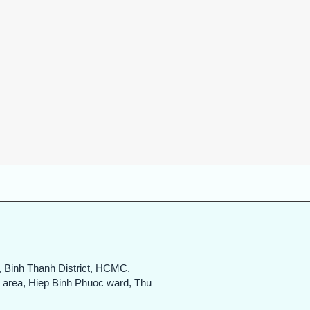
Quick View
, Binh Thanh District, HCMC.
n area, Hiep Binh Phuoc ward, Thu