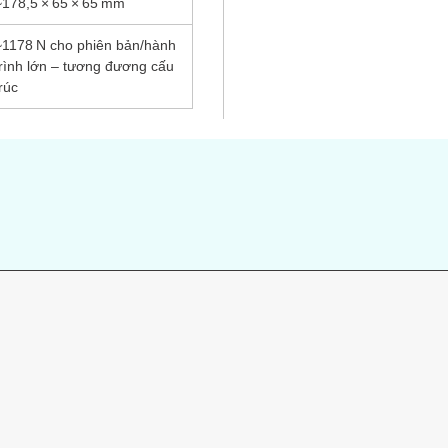
~178,5 × 65 × 65 mm
~1178 N cho phiên bản/hành
trình lớn – tương đương cấu
rúc
s