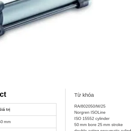
ct
Từ khóa
RA/802050/M/25
iá trị
Norgren ISOLine
ISO 15552 cylinder
50 mm
50 mm bore 25 mm stroke
double acting pneumatic cylin