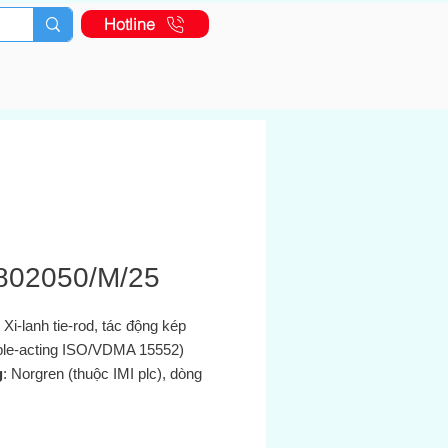
Hotline
802050/M/25
: Xi-lanh tie‑rod, tác động kép
ble‑acting ISO/VDMA 15552)
g
: Norgren (thuộc IMI plc), dòng
ine RA/802000/M
 xứ
: Đức