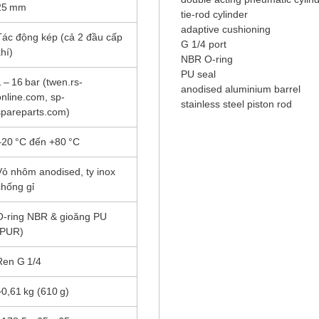
25 mm
tie‑rod cylinder
adaptive cushioning
Tác động kép (cả 2 đầu cấp
G 1/4 port
hí)
NBR O‑ring
PU seal
1 – 16 bar (twen.rs-
anodised aluminium barrel
online.com, sp-
stainless steel piston rod
spareparts.com)
–20 °C đến +80 °C
Vỏ nhôm anodised, ty inox
chống gỉ
O‑ring NBR & gioăng PU
(PUR)
Ren G 1/4
~0,61 kg (610 g)