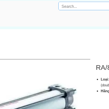
RA/
Loại
(dou
Hãn
ISOL
Xuất