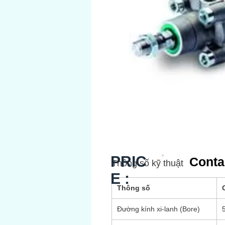
PRIC
Conta
Thông số kỹ thuật
E :
Thông số
G
Đường kính xi‑lanh (Bore)