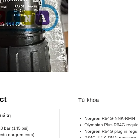
Có cơ
diaph
vượt
Thiết
dụng
"NNK
ct
Từ khóa
iá trị
Norgren R64G-NNK-RMN
Olympian Plus R64G regula
10 bar (145 psi)
Norgren R64G plug in regul
(cdn.norgren.com)
R64G-NNK-RMN pressure re