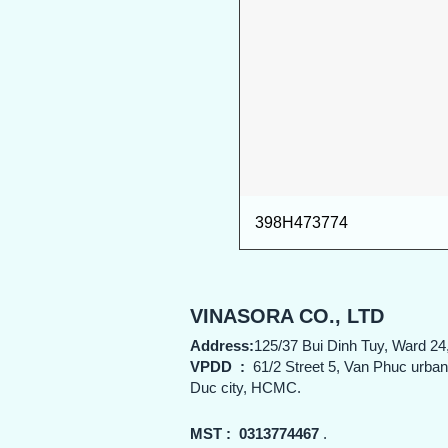
398H473774
VINASORA CO., LTD
Address:
125/37 Bui Dinh Tuy, Ward 24
VPDD
:
61/2 Street 5, Van Phuc urba
Duc city, HCMC.
MST :
0313774467
.