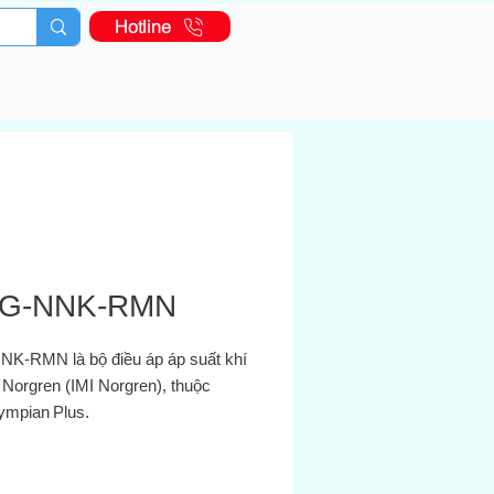
Hotline
G-NNK-RMN
K‑RMN là bộ điều áp áp suất khí
 Norgren (IMI Norgren), thuộc
ympian Plus.
 chỉnh bằng núm xoay có khóa
-action”, kiểu non‑rising – xoay để
chỉnh, nhấn để khóa.