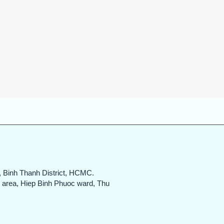
Quick View
, Binh Thanh District, HCMC.
n area, Hiep Binh Phuoc ward, Thu