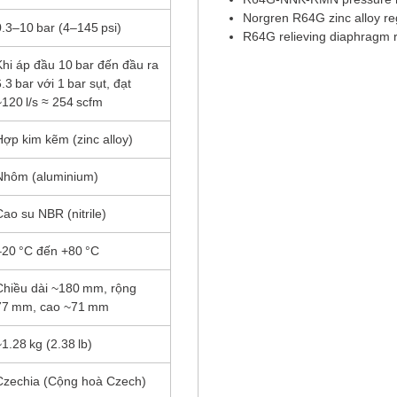
Norgren R64G zinc alloy re
0.3–10 bar (4–145 psi)
R64G relieving diaphragm r
Khi áp đầu 10 bar đến đầu ra
.3 bar với 1 bar sụt, đạt
~120 l/s ≈ 254 scfm
Hợp kim kẽm (zinc alloy)
Nhôm (aluminium)
Cao su NBR (nitrile)
–20 °C đến +80 °C
Chiều dài ~180 mm, rộng
77 mm, cao ~71 mm
~1.28 kg (2.38 lb)
Czechia (Cộng hoà Czech)