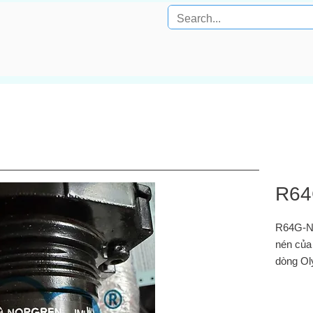
R64
R64G‑NN
nén của
dòng Ol
Điều
“snap
điều 