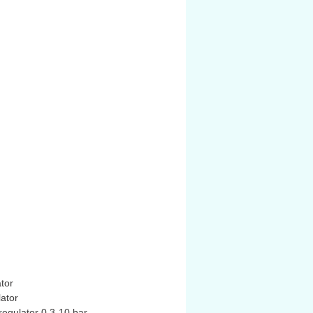
 chế giảm áp thừa (relieving
ragm) giúp xả bớt áp khi áp đầu ra
 mức.
 kế plug‑in (cắm vào yoke), sử
 không có yoke kèm theo (ký hiệu
" = no yoke)
tor
ator
gulator 0.3-10 bar