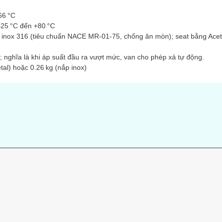
66 °C
 –25 °C đến +80 °C
 inox 316 (tiêu chuẩn NACE MR-01-75, chống ăn mòn); seat bằng Acet
; nghĩa là khi áp suất đầu ra vượt mức, van cho phép xả tự động.
tal) hoặc 0.26 kg (nắp inox)
s