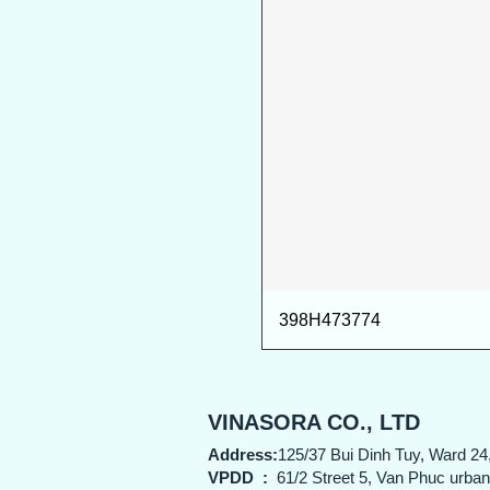
398H473774
VINASORA CO., LTD
Address:
125/37 Bui Dinh Tuy, Ward 24
VPDD
:
61/2 Street 5, Van Phuc urba