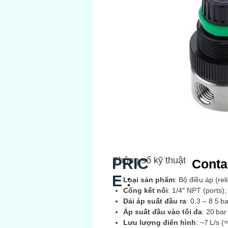
PRIC
Thông số kỹ thuật
Conta
E :
Loại sản phẩm
: Bộ điều áp (re
Cổng kết nối
: 1/4″ NPT (ports)
Dải áp suất đầu ra
: 0.3 – 8.5 b
Áp suất đầu vào tối đa
: 20 bar
Lưu lượng điển hình
: ~7 L/s 