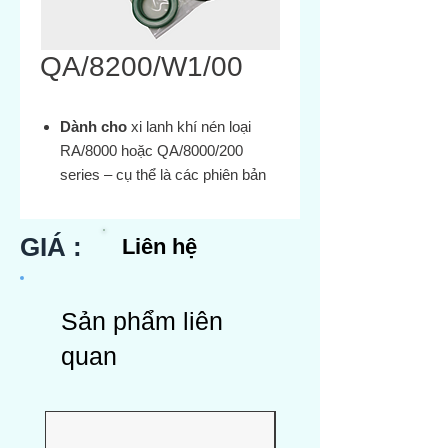
QA/8200/W1/00
Dành cho
xi lanh khí nén loại
RA/8000 hoặc QA/8000/200
series – cụ thể là các phiên bản
có seal hoặc wiper máy – sử
dụng trong môi trường bụi
GIÁ :
Liên hệ
bặm/hóa chất (W1 = special
wiper/seal)
Kit bao gồm
:
Sản phẩm liên
Seal piston
Seal nòng (barrel)
quan
Seal cần trục piston
Seal giảm chấn (damping)
Wear-ring (vòng chặn mài
mòn)