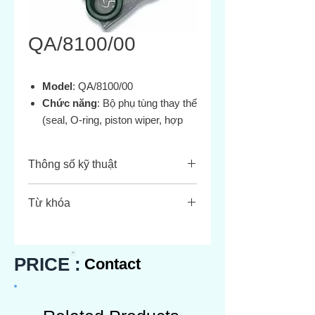
QA/8100/00
Model
: QA/8100/00
Chức năng
: Bộ phụ tùng thay thế
(seal, O‑ring, piston wiper, hợp
chất trượt, v.v.) cho xilanh
100 mm bore
Thông số kỹ thuật
Dùng cho
: Xilanh Norgren dòng
DA/8000, 100 mm bore theo
Thông
Giá trị
Từ khóa
chuẩn ISO 6431/VDMA 24562
số
Norgren QA/8100/00 service kit
Bore
100 mm
DA/8000 100 mm bore cylinder
(Đường
seal kit
PRICE :
Contact
kính)
Norgren QA810000 cylinder repair
kit
Package
~3 bộ seal + piston
QA 8100/00 spare parts DA8000