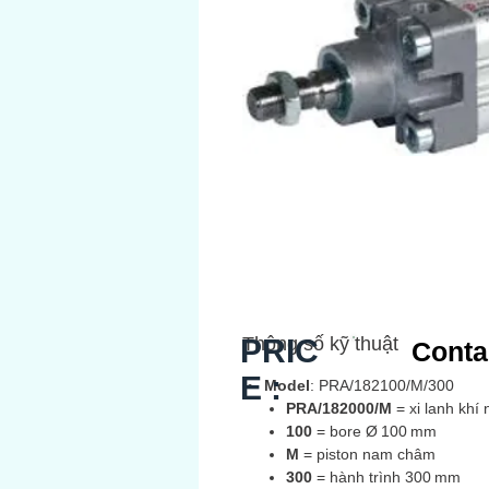
PRIC
Thông số kỹ thuật
Conta
E :
Model
: PRA/182100/M/300
PRA/182000/M
= xi lanh khí
100
= bore Ø 100 mm
M
= piston nam châm
300
= hành trình 300 mm