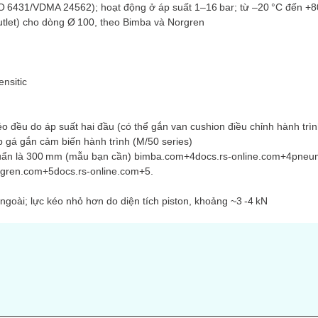
SO 6431/VDMA 24562); hoạt động ở áp suất 1–16 bar; từ –20 °C đến +
outlet) cho dòng Ø 100, theo Bimba và Norgren
ensitic
R
kéo đều do áp suất hai đầu (có thể gắn van cushion điều chỉnh hành trìn
 gá gắn cảm biến hành trình (M/50 series)
huẩn là 300 mm (mẫu bạn cần) bimba.com+4docs.rs-online.com+4pneu
gren.com+5docs.rs-online.com+5.
ngoài; lực kéo nhỏ hơn do diện tích piston, khoảng ~3 -4 kN
s