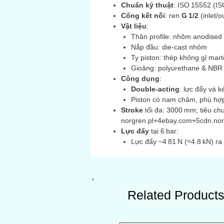
Chuẩn kỹ thuật
: ISO 15552 (I
Cổng kết nối
: ren
G 1/2
(inlet/
Vật liệu
:
Thân profile: nhôm anodised
Nắp đầu: die‑cast nhôm
Ty piston: thép không gỉ mart
Gioăng: polyurethane & NB
Công dụng
:
Double‑acting
: lực đẩy và 
Piston có nam châm, phù hợp
Stroke
tối đa: 3000 mm; tiêu c
norgren.pl+4ebay.com+5cdn.nor
Lực đẩy
tại 6 bar:
Lực đẩy ~4 81 N (≈4.8 kN) ra 
Related Product