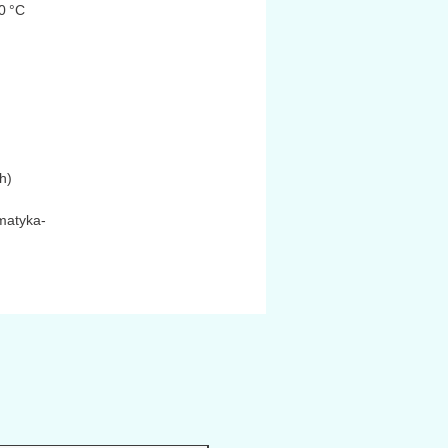
80 °C
h)
matyka-