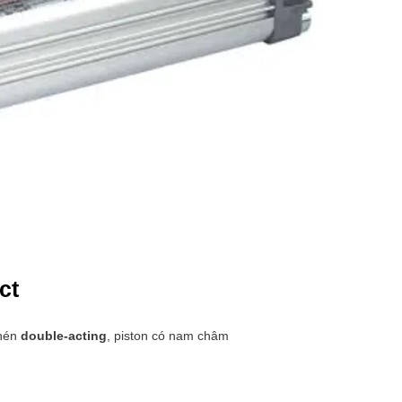
ct
 nén
double‑acting
, piston có nam châm