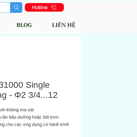
Hotline
BLOG
LIÊN HỆ
31000 Single
ng - Φ2 3/4...12
ành không ma sát
 cần bảo dưỡng hoặc bôi trơn
ởng cho các ứng dụng có hành trình
c lớn