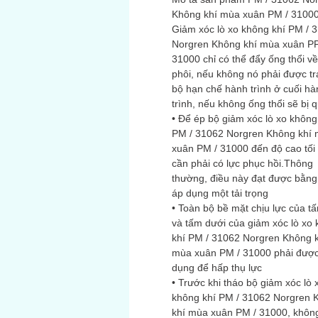
Không khí mùa xuân PM / 31000
Giảm xóc lò xo không khí PM / 
Norgren Không khí mùa xuân PP
31000 chỉ có thể đẩy ống thổi về
phôi, nếu không nó phải được tr
bộ hạn chế hành trình ở cuối hà
trình, nếu không ống thổi sẽ bị q
• Để ép bộ giảm xóc lò xo không
PM / 31062 Norgren Không khí
xuân PM / 31000 đến độ cao tối 
cần phải có lực phục hồi.Thông
thường, điều này đạt được bằng
áp dụng một tải trọng
• Toàn bộ bề mặt chịu lực của t
và tấm dưới của giảm xóc lò xo
khí PM / 31062 Norgren Không 
mùa xuân PM / 31000 phải đượ
dụng để hấp thụ lực
• Trước khi tháo bộ giảm xóc lò 
không khí PM / 31062 Norgren 
khí mùa xuân PM / 31000, không