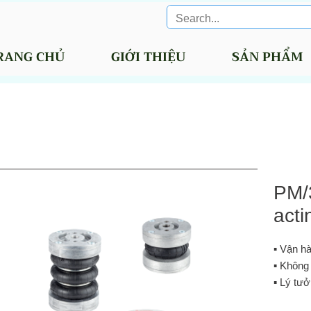
RANG CHỦ
GIỚI THIỆU
SẢN PHẨM
PM/
acti
▪ Vận h
▪ Không
▪ Lý tư
ngắn, lự