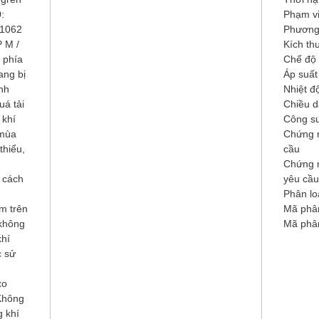
:
Phạm vi
31062
Phương 
 M /
Kích th
 phía
Chế độ 
ang bị
Áp suất
nh
Nhiệt đ
uá tải
Chiều d
 khí
Công su
 mùa
Chứng 
thiểu,
cầu
Chứng n
 cách
yêu cầu
Phân lo
ấm trên
Mã phân
 không
Mã phâ
khí
c sử
xo
Không
 khí