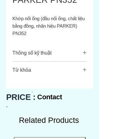
Khớp nối ống (đầu nối ống, chất liệu
bằng đồng, nhãn hiệu PARKER)
PN352
Thông số kỹ thuật
Kích thước thân (Body Size)
:
Từ khóa
3/8
Kích thước ren (Thread Size)
:
Hydraulic Quick Couplings
1/4-18 NPTF
Nipples - Male Pipe Thread
Chiều dài tổng thể (Overall
Moldmate Series Coolant Line
PRICE :
Contact
Length)
: 1,34 mm
Connectors
Chiều dài lộ ra (Exposed
Length)
: 0,74 mm
Mặt phẳng vặn (Wrench Flats)
:
Related Products
0,56