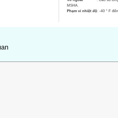
MSHA.
Phạm vi nhiệt độ
: -40 ° F đế
uan