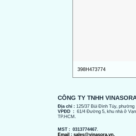
398H473774
CÔNG TY TNHH VINASOR
Địa chỉ :
125/37 Bùi Đình Túy, phường
VPĐD :
61/4 Đường 5, khu nhà ở Vạn
TP.HCM.
MST :
0313774467
.
Email :
sales@vinasora.vn.