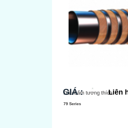
GIÁ :
Liên 
Đầu bấm tương thích
79 Series