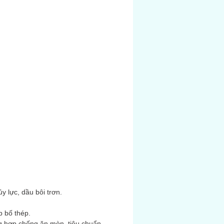
ủy lực, dầu bôi trơn.
p bố thép.
g hợp chống ăn mòn, tiêu chuẩn