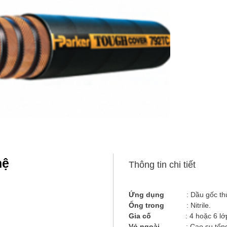
hệ
Thông tin chi tiết
Ứng dụng
: Dầu gốc th
Ống trong
: Nitrile.
Gia cố
: 4 hoặc 6 lớ
Vỏ ngoài
: Cao su tổn