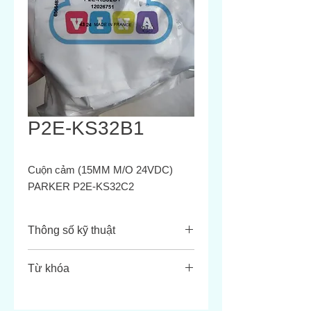
P2E-KS32B1
Cuộn cảm (15MM M/O 24VDC)
PARKER P2E-KS32C2
Thông số kỹ thuật
Thường đóng, tiêu chuẩn
Từ khóa
Áp suất làm việc: 0 to 10 bar
Nhiệt độ làm việc: -15 °C to +60 °C
- The P2E- •V solenoid operator
Đường kính lỗ orifice
: 1,0 mm
range