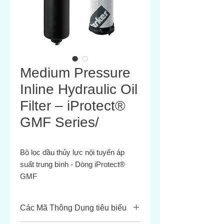
Medium Pressure
Inline Hydraulic Oil
Filter – iProtect®
GMF Series/
Bộ lọc dầu thủy lực nội tuyến áp
suất trung bình - Dòng iProtect®
GMF
Parker GMF Series là bộ lọc dầu
thủy lực nội tuyến rất nhỏ gọn, thân
Các Mã Thông Dụng tiêu biểu
thiện với môi trường, có lõi phần tử