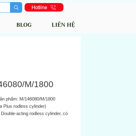
Hotline
BLOG
LIÊN HỆ
46080/M/1800
ản phẩm: M/146080/M/1800
ra Plus rodless cylinder)
 Double‑acting rodless cylinder, có
 dẫn bên trong (internal guide),
o khẩu độ 80 mm và hành trình
0 mm