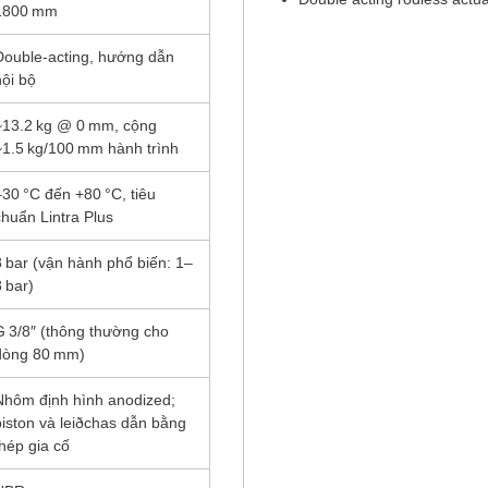
1800 mm
Double‑acting, hướng dẫn
nội bộ
~13.2 kg @ 0 mm, cộng
~1.5 kg/100 mm hành trình
–30 °C đến +80 °C, tiêu
chuẩn Lintra Plus
8 bar (vận hành phổ biến: 1–
8 bar)
G 3/8″ (thông thường cho
dòng 80 mm)
Nhôm định hình anodized;
piston và leiðchas dẫn bằng
thép gia cố