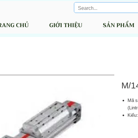
RANG CHỦ
GIỚI THIỆU
SẢN PHẨM
M/1
Mã s
(Lint
Kiểu:
hướng
số đ
180