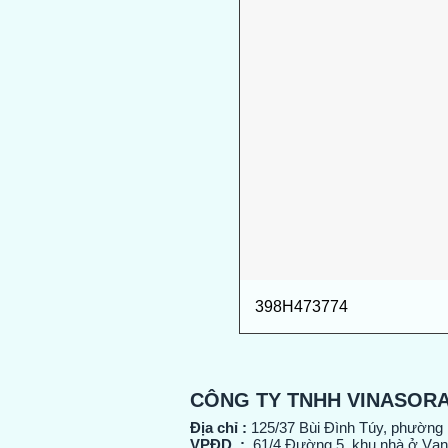
398H473774
CÔNG TY TNHH VINASOR
Địa chỉ :
125/37 Bùi Đình Túy, phường
VPĐD :
61/4 Đường 5, khu nhà ở Vạn