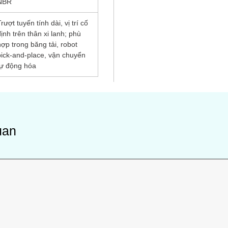
NBR
rượt tuyến tính dài, vị trí cố
định trên thân xi lanh; phù
hợp trong băng tải, robot
pick‑and‑place, vận chuyển
tự động hóa
uan