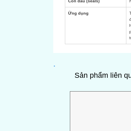
Con dấu (seals)
Ứng dụng
T
Sản phẩm liên q