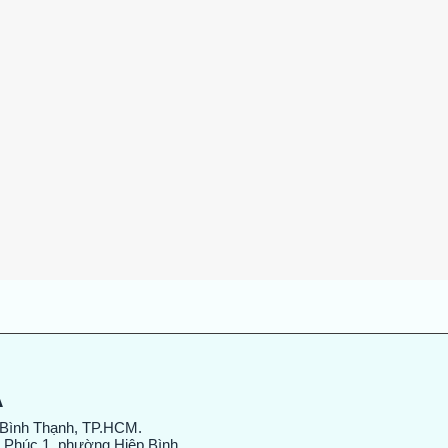
Xem nhanh
A
 Bình Thạnh, TP.HCM.
 Phúc 1, phường Hiệp Bình,