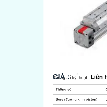
GIÁ :
Liên 
Thông số kỹ thuật
Thông số
G
Bore (đường kính piston)