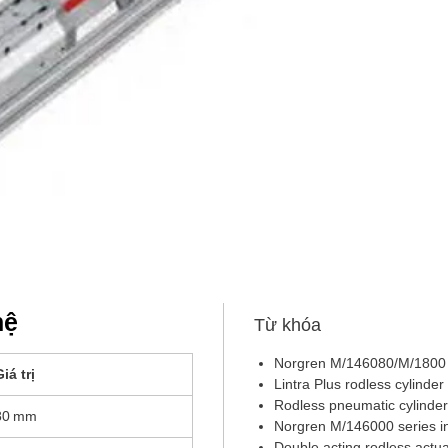
hệ
Từ khóa
Norgren M/146080/M/1800
iá trị
Lintra Plus rodless cylin
Rodless pneumatic cylinde
80 mm
Norgren M/146000 series in
Double acting rodless actua