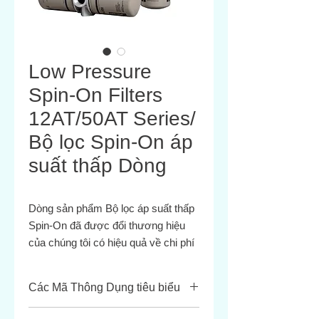
Low Pressure
Spin-On Filters
12AT/50AT Series/
Bộ lọc Spin-On áp
suất thấp Dòng
Dòng sản phẩm Bộ lọc áp suất thấp
Spin-On đã được đổi thương hiệu
của chúng tôi có hiệu quả về chi phí
nhưng không thỏa hiệp về hiệu suất
và chất lượng. Áp suất hoạt động tối
Các Mã Thông Dụng tiêu biểu
đa cho phép là 150 PSI / 10,3 Bar và
có khả năng lưu lượng lên đến 50