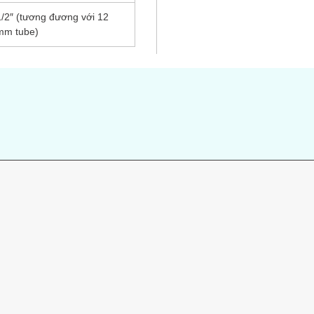
1/2″ (tương đương với 12
mm tube)
s