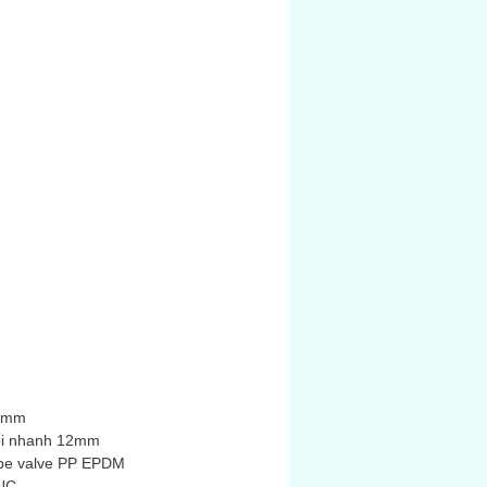
2 mm
nối nhanh 12mm
ube valve PP EPDM
VUC