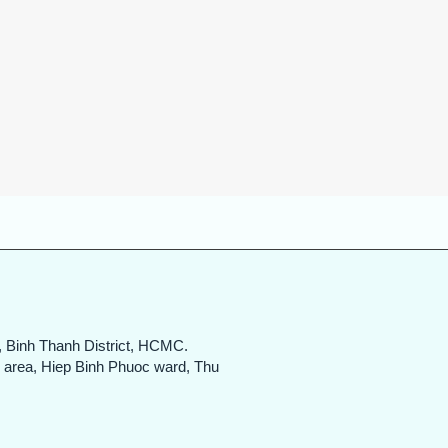
Quick View
, Binh Thanh District, HCMC.
n area, Hiep Binh Phuoc ward, Thu