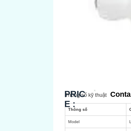
PRIC
Conta
Thông số kỹ thuật
E :
Thông số
G
Model