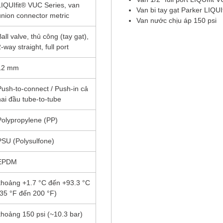
LIQUIfit® VUC Series, van
Van bi tay gạt Parker LIQUIf
union connector metric
Van nước chịu áp 150 psi
all valve, thủ công (tay gạt),
-way straight, full port
12 mm
Push-to-connect / Push-in cả
hai đầu tube-to-tube
Polypropylene (PP)
PSU (Polysulfone)
EPDM
khoảng +1.7 °C đến +93.3 °C
(35 °F đến 200 °F)
khoảng 150 psi (~10.3 bar)