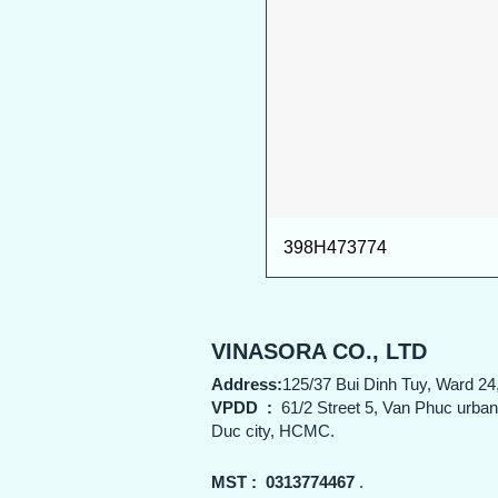
398H473774
VINASORA CO., LTD
Address:
125/37 Bui Dinh Tuy, Ward 24
VPDD
:
61/2 Street 5, Van Phuc urba
Duc city, HCMC.
MST :
0313774467
.