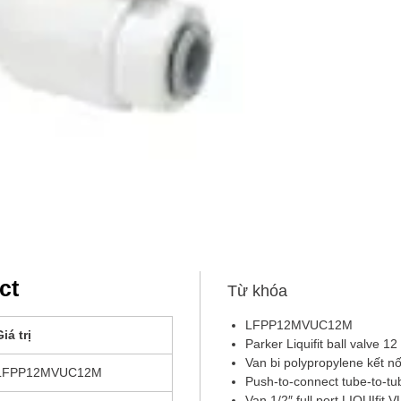
ct
Từ khóa
LFPP12MVUC12M
iá trị
Parker Liquifit ball valve 1
Van bi polypropylene kết 
LFPP12MVUC12M
Push-to-connect tube-to-t
Van 1/2″ full port LIQUIfit 