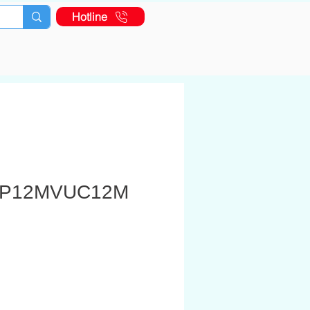
Hotline
PP12MVUC12M