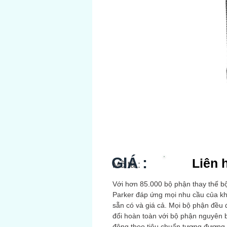
GIÁ :
Liên 
Mô tả :
Với hơn 85.000 bộ phận thay thế bộ 
Parker đáp ứng mọi nhu cầu của khá
sẵn có và giá cả. Mọi bộ phận đều 
đổi hoàn toàn với bộ phận nguyên 
động theo tiêu chuẩn tương đương 