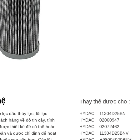
hệ
Thay thế được cho :
lọc dầu thủy lực, lõi lọc
HYDAC 11304D25BN
ch hàng về độ tin cậy, tính
HYDAC 02060947
được thiết kế để có thể hoán
HYDAC 02072462
bản và được chỉ định để hoạt
HYDAC 11304D25BNV
hoặc cao cấp hơn. Các lõi
HYDAC H98004020BNV