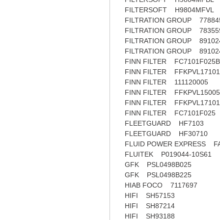
FILTERSOFT H9804MFVL
FILTRATION GROUP 77884
FILTRATION GROUP 78355
FILTRATION GROUP 8910
FILTRATION GROUP 8910
FINN FILTER FC7101F025
FINN FILTER FFKPVL1710
FINN FILTER 111120005
FINN FILTER FFKPVL15005
FINN FILTER FFKPVL17101
FINN FILTER FC7101F025
FLEETGUARD HF7103
FLEETGUARD HF30710
FLUID POWER EXPRESS FA
FLUITEK P019044-10S61
GFK PSL0498B025
GFK PSL0498B225
HIAB FOCO 7117697
HIFI SH57153
HIFI SH87214
HIFI SH93188