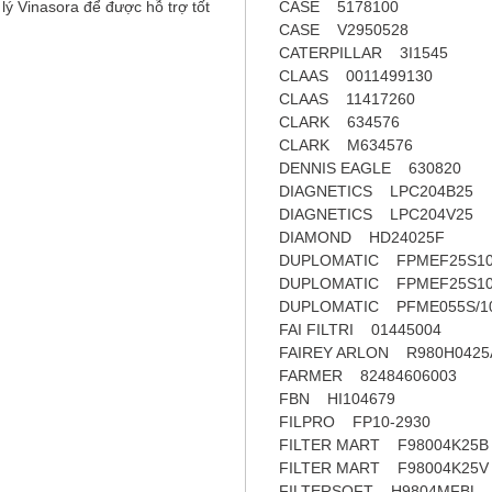
i lý Vinasora để được hỗ trợ tốt
CASE 5178100
CASE V2950528
CATERPILLAR 3I1545
CLAAS 0011499130
CLAAS 11417260
CLARK 634576
CLARK M634576
DENNIS EAGLE 630820
DIAGNETICS LPC204B25
DIAGNETICS LPC204V25
DIAMOND HD24025F
DUPLOMATIC FPMEF25S1
DUPLOMATIC FPMEF25S1
DUPLOMATIC PFME055S/1
FAI FILTRI 01445004
FAIREY ARLON R980H0425
FARMER 82484606003
FBN HI104679
FILPRO FP10-2930
FILTER MART F98004K25B
FILTER MART F98004K25V
FILTERSOFT H9804MFBL