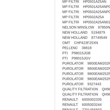
MP FILTRI HP0501A25AN
MP FILTRI HP0501A25ANP
MP FILTRI HP0502A25ANP
MP FILTRI HP0502A25A
MP FILTRI HP0502A25AN0
NELSON WINSLOW 87850
NEW HOLLAND 5194879
NEW HOLLAND 87749549
OMT CHP423F25XN
PELLENC 38818
PTI P98015JGB
PTI P98015JGV
PUROLATOR 9800EAM202
PUROLATOR 9800EAM202
PUROLATOR 9800EAM252
PUROLATOR 9800EAM252
PUROLATOR 9327443
QUALITY FILTRATION QH9
QUALITY FILTRATION QH9
RENAULT 6005002335
RENAULT 6005003244
RENAULT 7701456933