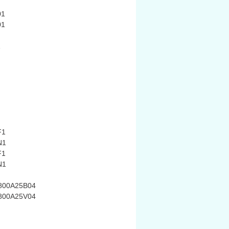
01
01
1
N
F1
N1
F1
N1
800A25B04
800A25V04