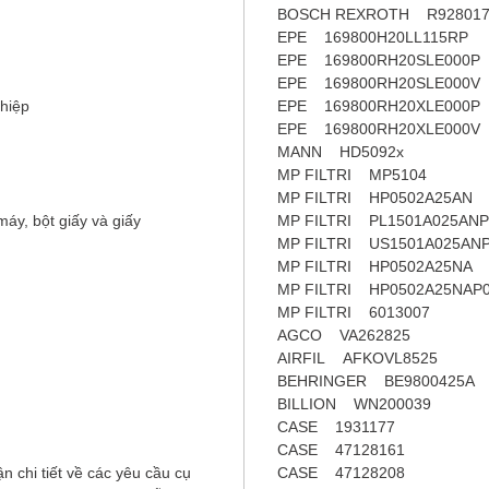
BOSCH REXROTH R928017
EPE 169800H20LL115RP
EPE 169800RH20SLE000P
EPE 169800RH20SLE000V
ghiệp
EPE 169800RH20XLE000P
EPE 169800RH20XLE000V
MANN HD5092x
MP FILTRI MP5104
MP FILTRI HP0502A25AN
áy, bột giấy và giấy
MP FILTRI PL1501A025ANP
MP FILTRI US1501A025AN
MP FILTRI HP0502A25NA
MP FILTRI HP0502A25NAP
MP FILTRI 6013007
AGCO VA262825
AIRFIL AFKOVL8525
BEHRINGER BE9800425A
BILLION WN200039
CASE 1931177
CASE 47128161
n chi tiết về các yêu cầu cụ
CASE 47128208