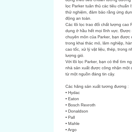
lọc Parker tuân thủ các tiêu chuẩn 
thử nghiệm, đảm bảo rằng ứng dụn
động an toàn.
Các lõi lọc trao đổi chất lượng cao
dụng ở hầu hết mọi lĩnh vực. Được c
chuyên môn của Parker, bạn được đ
trong khai thác mỏ, lâm nghiệp, hà
cao tốc, xử lý vật liệu, thép, tron
lượng gió.
Với lõi lọc Parker, bạn có thể tìm n
nhà sản xuất được công nhận một 
từ một nguồn đáng tin cậy.
Các hãng sản xuất tương đương :
• Hydac
• Eaton
• Bosch Rexroth
• Donaldson
• Pall
• Mahle
• Argo