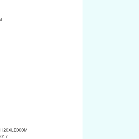
M
H20XLE000M
017