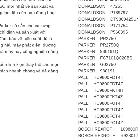
ISO mới nhất về sản xuất và
DONALDSON 47253
g lọc dầu của bạn đang hoạt
DONALDSON P169797
DONALDSON DT9800425U
 Parker có sẵn cho các ứng
DONALDSON P171754
hỉ định và sản xuất với
DONALDSON P566395
ảm bảo về hiệu suất dù là
PARKER PR2750
ng hải, máy phát điện, đường
PARKER PR2750Q
g nhà máy hay công nghiệp năng
PARKER 930191Q
PARKER FC7101Q020BS
guồn linh kiện thay thế cho mọi
PARKER G02750
cách nhanh chóng và dễ dàng
PARKER 930191
PALL HC9800FDT4H
PALL HC9800FDT4Z
PALL HC9800FKT4H
PALL HC9800FKT4Z
PALL HC9800FUT4H
PALL HC9800FUT4Z
PALL HC9800FCT4H
PALL HC9800FCT4Z
BOSCH REXROTH 169800R
BOSCH REXROTH R928017