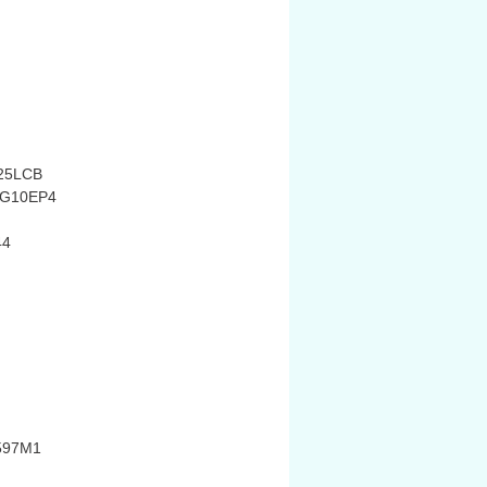
25LCB
G10EP4
44
597M1