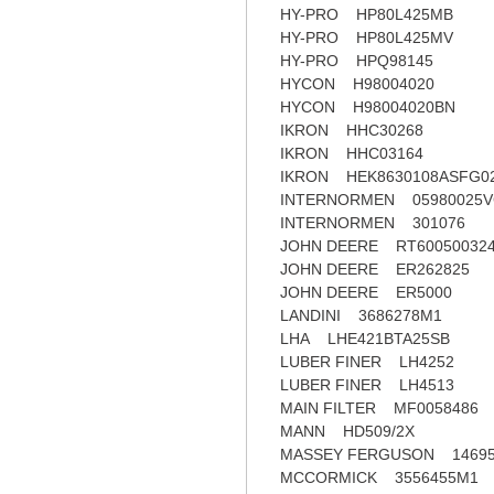
HY-PRO HP80L425MB
HY-PRO HP80L425MV
HY-PRO HPQ98145
HYCON H98004020
HYCON H98004020BN
IKRON HHC30268
IKRON HHC03164
IKRON HEK8630108ASFG0
INTERNORMEN 05980025V
INTERNORMEN 301076
JOHN DEERE RT60050032
JOHN DEERE ER262825
JOHN DEERE ER5000
LANDINI 3686278M1
LHA LHE421BTA25SB
LUBER FINER LH4252
LUBER FINER LH4513
MAIN FILTER MF0058486
MANN HD509/2X
MASSEY FERGUSON 1469
MCCORMICK 3556455M1