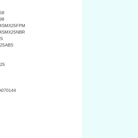
58
98
24SMX25FPM
24SMX25NBR
BS
125ABS
25
070144