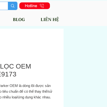
Hotline
BLOG
LIÊN HỆ
 LỌC OEM
9173
 Parker OEM là dòng lõi được sản
o tiêu chuẩn để có thể thay thế/sử
o nhiều loại/ứng dụng khác nhau.