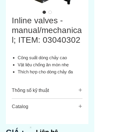
Inline valves -
manual/mechanica
l; ITEM: 03040302
Công suất dòng chảy cao
Vật liệu chống ăn mòn nhẹ
Thích hợp cho dòng chảy đa
hướng và các ứng dụng cung
cấp kép
Thông số kỹ thuật
Nhiều nhà khai thác
Vừa phải:
Khí nén
THUỘC TÍNH
GIÁ TRỊ
Catalog
Kích thước cổng:
G1 / 8
Hoạt động:
3/2
Vừa phải:
Khí nén
Tải tại
đây.
Hàm số:
NC
Áp lực vận hành:
-0,9 ... 10 bar
Kích thước
G1 / 8