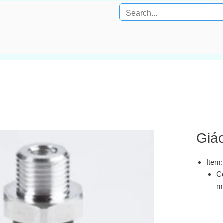
Giá
Item
Cố
m
Lưu 
Kích
Nhiệt