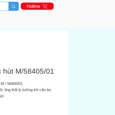
Hotline
c hút M/58405/01
:
M / 58405/01
c ống thổi lý tưởng khi cần bù
ức
chất:
Hút chân không
 thước cổng:
G1 / 8A
 độ hoạt động:
-10 ... 70 ° C