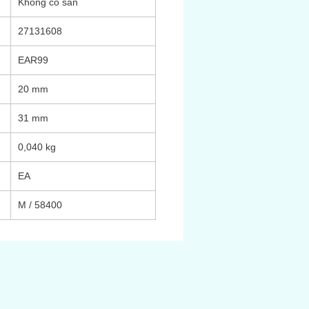
Không có sẵn
27131608
EAR99
20 mm
31 mm
0,040 kg
EA
M / 58400