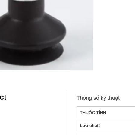
Đườn
Chất 
hồi:
Chứn
ct
Thông số kỹ thuật
THUỘC TÍNH
Lưu chất: