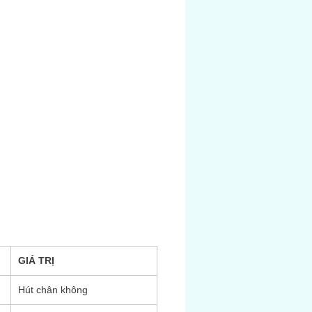
g kính:
20 mm
liệu - Chất đàn
Cao su nitrile;
Silicone
g nhận - ĐẠT:
Có sẵn theo yêu
cầu
GIÁ TRỊ
Hút chân không