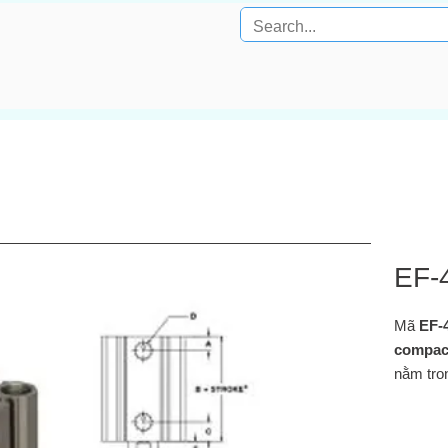
EF-
Mã
EF‑
compac
nằm tro
double‑
thread)
trình 7