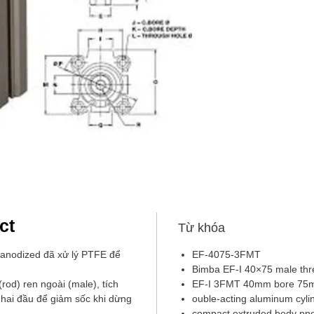
ct
Từ khóa
 anodized đã xử lý PTFE để
EF‑4075‑3FMT
Bimba EF‑I 40×75 male thr
(rod) ren ngoài (male), tích
EF‑I 3FMT 40mm bore 75m
hai đầu để giảm sốc khi dừng
ouble-acting aluminum cy
compact extruded body pne