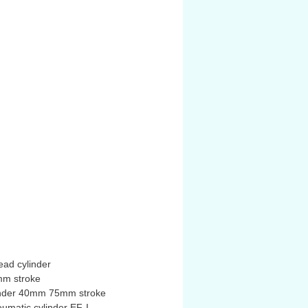
ead cylinder
m stroke
linder 40mm 75mm stroke
umatic cylinder EF‑I