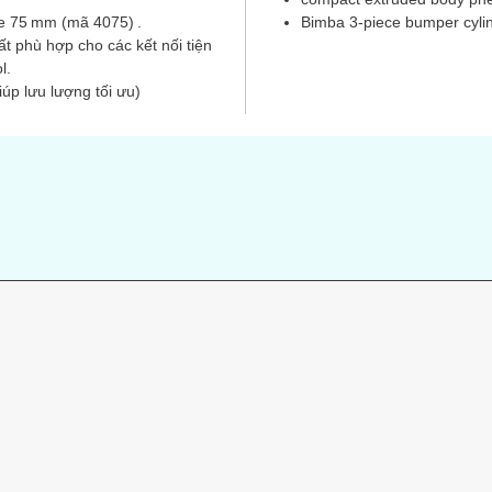
e 75 mm (mã 4075) .
Bimba 3‑piece bumper cyl
rất phù hợp cho các kết nối tiện
l.
giúp lưu lượng tối ưu)
s