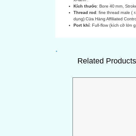
Kích thước
: Bore 40 mm, Strok
Thread rod
: fine thread male ( 
dụng) Cửa Hàng Affiliated Contro
Port khí
: Full‑flow (kích cỡ lớn 
Related Product