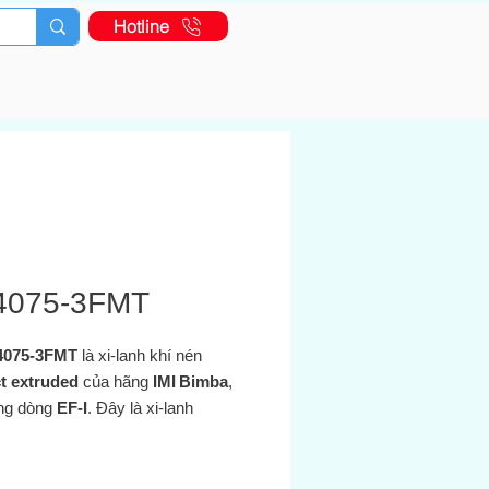
Hotline
4075-3FMT
4075‑3FMT
là xi‑lanh khí nén
t extruded
của hãng
IMI Bimba
,
ng dòng
EF‑I
. Đây là xi‑lanh
acting
, cần piston ren ngoài (male
, với đường kính 40 mm và hành
5 mm