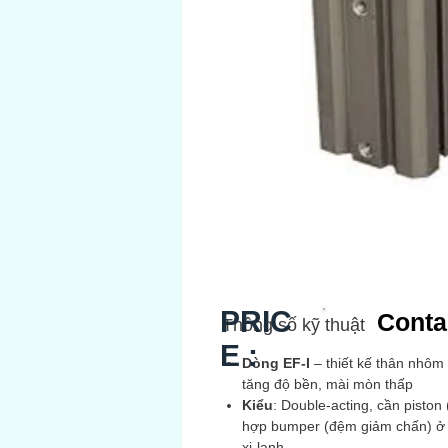
PRIC
Conta
Thông số kỹ thuật
E :
Dòng EF‑I
– thiết kế thân nhôm
tăng độ bền, mài mòn thấp
Kiểu
: Double‑acting, cần piston 
hợp bumper (đệm giảm chấn) ở 
xi‑lanh .