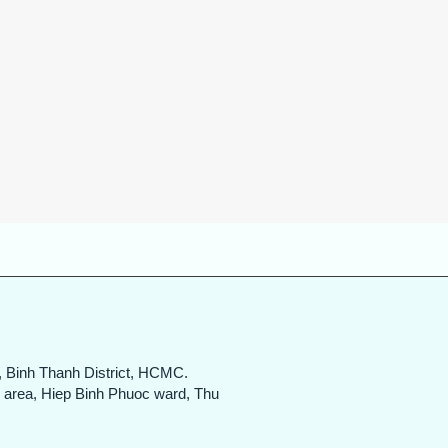
Quick View
, Binh Thanh District, HCMC.
n area, Hiep Binh Phuoc ward, Thu