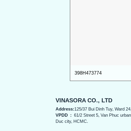
398H473774
VINASORA CO., LTD
Address:
125/37 Bui Dinh Tuy, Ward 24
VPDD
:
61/2 Street 5, Van Phuc urba
Duc city, HCMC.