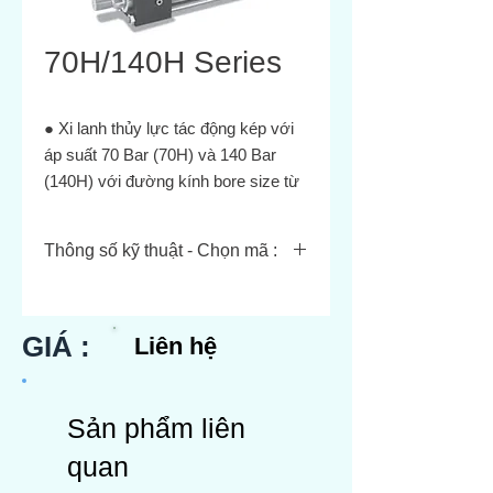
70H/140H Series
● Xi lanh thủy lực tác động kép với
áp suất 70 Bar (70H) và 140 Bar
(140H) với đường kính bore size từ
32 mm đến 250 mm.
● Đệm hiệu suất cao giúp giảm chấn
Thông số kỹ thuật - Chọn mã :
động ở cuối hành trình.
● Van đệm được thiết kế mới cho
Vui lòng xem catalog tại đây
phép dễ dàng điều chỉnh.
GIÁ :
● Cơ chế ngăn rơi và khóa ngăn
Liên hệ
lỏng đai ốc đã được sử dụng làm
biện pháp an toàn cho van đệm.
● Nhiều loại cảm biến nhỏ kiểu mới
Sản phẩm liên
để có khả năng bảo trì tốt hơn
quan