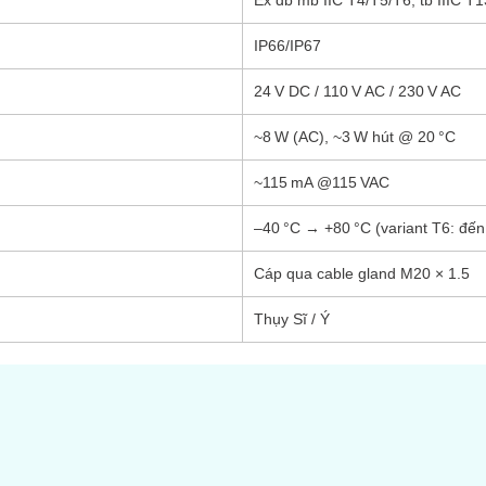
Ex db mb IIC T4/T5/T6; tb IIIC T
IP66/IP67
24 V DC / 110 V AC / 230 V AC
~8 W (AC), ~3 W hút @ 20 °C
~115 mA @115 VAC
–40 °C → +80 °C (variant T6: đến
Cáp qua cable gland M20 × 1.5
Thụy Sĩ / Ý
s