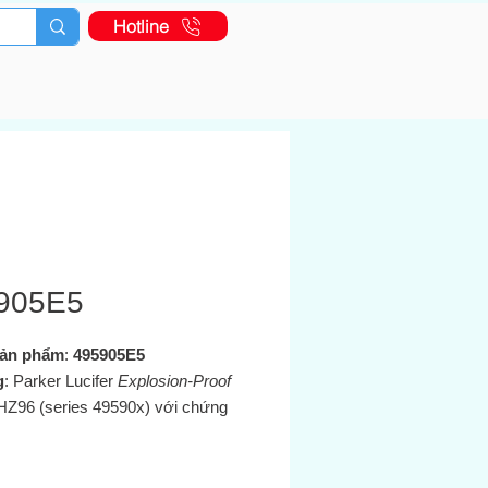
Hotline
905E5
ản phẩm
:
495905E5
g
: Parker Lucifer
Explosion-Proof
Z96 (series 49590x) với chứng
 IECEx và ATEX:
Ex db mb IIC T4
môi trường nguy hiểm (gas và bụi)
erstore.com.my+7axel-