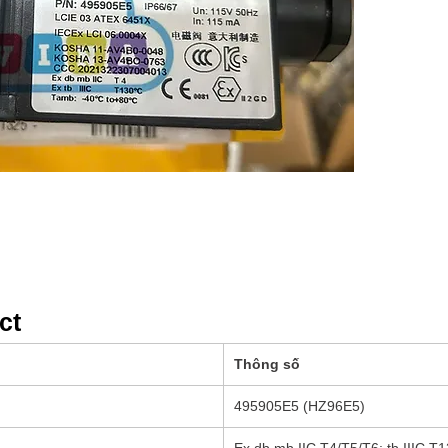
lars
Cấp 
phun
ct
Thông số
495905E5 (HZ96E5)