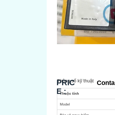
PRIC
Thông số kỹ thuật
Conta
E :
Thuộc tính
Model