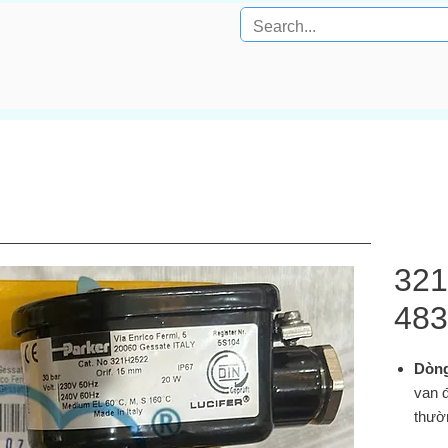
321
48
Dòng
van đ
thườ
ebay