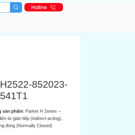
Hotline
H2522-852023-
3541T1
 sản phẩm
: Parker
H Series
–
iện từ gián tiếp (indirect-acting),
ng đóng (Normally Closed)
.com+13ph.parker.com+13ebay.co