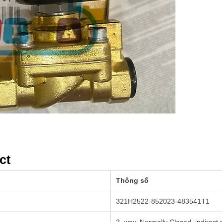
m+13
m+1
Mã ch
321H
bản b
thích
chất 
Ứng
nghiệ
trong
ct
Thông số
321H2522‑852023‑483541T1