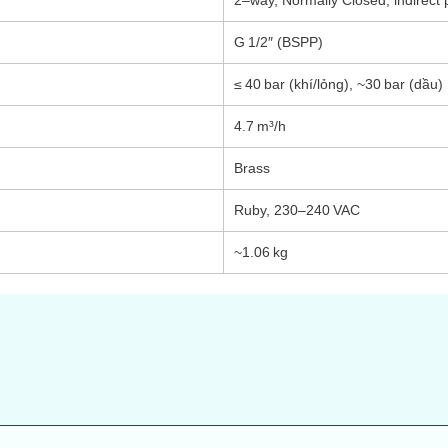
2–way, Normally Closed, indirect p
G 1/2″ (BSPP)
≤ 40 bar (khí/lỏng), ~30 bar (dầu)
4.7 m³/h
Brass
Ruby, 230–240 VAC
~1.06 kg
s