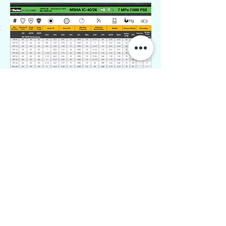
Liên hệ ngay Vinasora để có giá tốt nhất !!!
Chi tiết :
Từ khóa :
CÔNG TY TNHH VINASORA
Địa chỉ :
125/37 Bùi Đình Túy, phường Bình Thạnh,
MST :
0313774467
.
TP.HCM.
Email :
sales@vinasora.vn.
VPĐD :
61/4 Đường 5, khu nhà ở Vạn Phúc 1,
phường Hiệp Bình, TP.HCM.